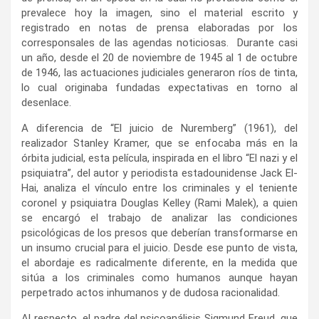
prevalece hoy la imagen, sino el material escrito y
registrado en notas de prensa elaboradas por los
corresponsales de las agendas noticiosas. Durante casi
un año, desde
el 20 de noviembre de 1945 al 1 de octubre
de 1946, las actuaciones judiciales generaron ríos de tinta,
lo cual originaba fundadas expectativas en torno al
desenlace.
A diferencia de “El juicio de Nuremberg” (1961), del
realizador Stanley Kramer, que se enfocaba más en la
órbita judicial, esta película, inspirada en el libro “El nazi y el
psiquiatra”, del autor y periodista estadounidense
Jack El-
Hai, analiza el vínculo entre los criminales y el
teniente
coronel y psiquiatra Douglas Kelley (Rami Malek), a quien
se encargó el trabajo de analizar las condiciones
psicológicas de los presos que deberían transformarse en
un insumo crucial para el juicio. Desde ese punto de vista,
el abordaje es radicalmente diferente, en la medida que
sitúa a los criminales como humanos aunque hayan
perpetrado actos inhumanos y de dudosa racionalidad.
Al respecto, el padre del psicoanálisis Sigmund Freud, que