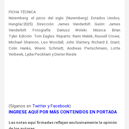
FICHA TÉCNICA
Núremberg: el juicio del siglo
(Nuremberg). Estados Unidos,
Hungría/2025).
Dirección
: James Vanderbilt.
Guión
:
James
Vanderbilt.
Fotografía
: Dariusz Wolski.
Música
: Brian
Tyler.
Edición
: Tom Eagles.
Reparto
:
Rami Malek, Russell Crowe,
Michael Shannon, Leo Woodall, John Slattery, Richard E. Grant,
Colin Hanks, Wrenn Schmidt, Andreas Pietschmann, Lotte
Verbeek, Lydia Peckham y Dieter Riesle.
(Síganos en
Twitter
y
Facebook
)
INGRESE AQUÍ POR MÁS CONTENIDOS EN PORTADA
Las notas aquí firmadas reflejan exclusivamente la opinión
de los autores.