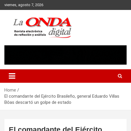
Skip
viernes, agosto 7, 2026
to
content
Revista electronica de reflexion y analisis
Home
El comandante del Ejército Brasileño, general Eduardo Villas
Bôas descartó un golpe de estado
El comandante del Ejército