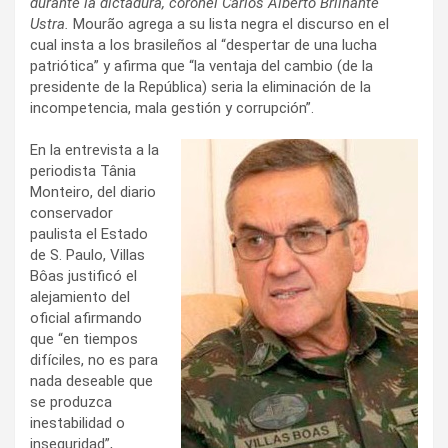
durante la dictadura, coronel Carlos Alberto Brilhante
Ustra.
Mourão agrega a su lista negra el discurso en el
cual insta a los brasileños al “despertar de una lucha
patriótica” y afirma que “la ventaja del cambio (de la
presidente de la República) seria la eliminación de la
incompetencia, mala gestión y corrupción”.
En la entrevista a la
periodista Tânia
Monteiro, del diario
conservador
paulista el Estado
de S. Paulo, Villas
Bôas justificó el
alejamiento del
oficial afirmando
que “en tiempos
difíciles, no es para
nada deseable que
se produzca
inestabilidad o
inseguridad”,