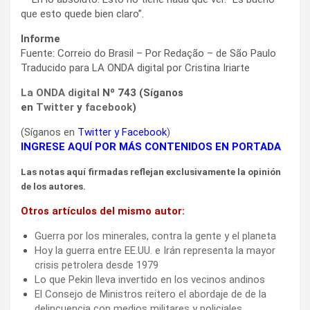
que esto quede bien claro”.
Informe
Fuente: Correio do Brasil – Por Redação – de São Paulo
Traducido para LA ONDA digital por Cristina Iriarte
La ONDA digital
Nº 743 (Síganos
en
Twitter
y
facebook
)
(Síganos en
Twitter
y
Facebook
)
INGRESE AQUÍ POR MÁS CONTENIDOS EN PORTADA
Las notas aquí firmadas reflejan exclusivamente la opinión
de los autores.
Otros artículos del mismo autor:
Guerra por los minerales, contra la gente y el planeta
Hoy la guerra entre EE.UU. e Irán representa la mayor
crisis petrolera desde 1979
Lo que Pekin lleva invertido en los vecinos andinos
El Consejo de Ministros reitero el abordaje de de la
delincuencia con medios militares y policiales