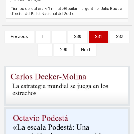
La ONDA digital
Tiempo de lectura: < 1 minutoEl bailarín argentino, Julio Bocca
director del Ballet Nacional del Sodre…
Paginación
Previous
1
…
280
281
282
de
…
290
Next
entradas