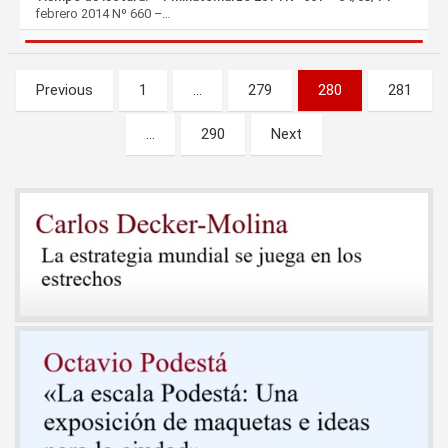
febrero 2014 Nº 660 –…
Paginación
Previous
1
…
279
280
281
de
…
290
Next
entradas