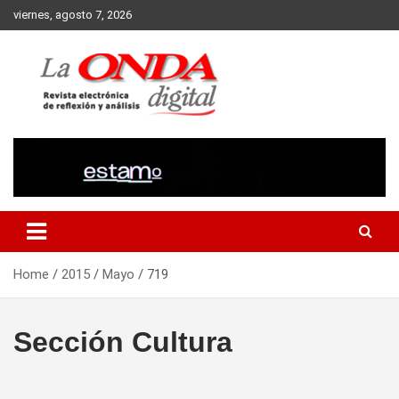
Skip
viernes, agosto 7, 2026
to
content
Revista electronica de reflexion y analisis
Home
2015
Mayo
719