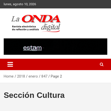
Skip
lunes, agosto 10, 2026
to
content
Revista electronica de reflexion y analisis
Home
2018
enero
847
Page 2