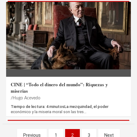
CINE | “Todo el dinero del mundo”: Riquezas y
miserias
Hugo Acevedo
Tiempo de lectura: 4 minutosLa mezquindad, el poder
económico y la miseria moral son las tres…
Paginación
Previous
1
2
3
Next