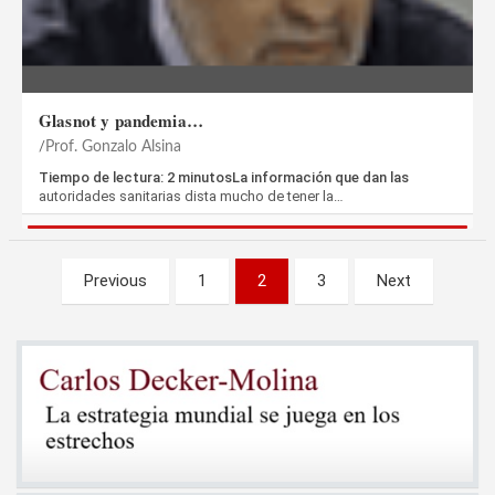
Glasnot y pandemia…
Prof. Gonzalo Alsina
Tiempo de lectura: 2 minutosLa información que dan las
autoridades sanitarias dista mucho de tener la…
Paginación
Previous
1
2
3
Next
de
entradas