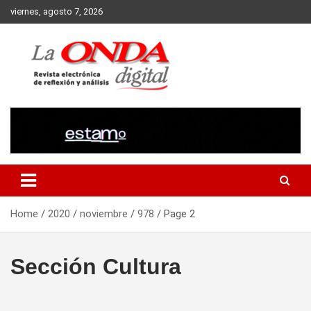
Skip
viernes, agosto 7, 2026
to
content
Revista electronica de reflexion y analisis
Home
2020
noviembre
978
Page 2