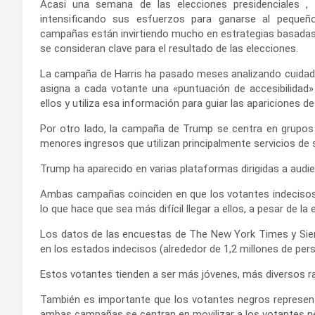
Acasi una semana de las elecciones presidenciales ,
intensificando sus esfuerzos para ganarse al pequeñ
campañas están invirtiendo mucho en estrategias basadas e
se consideran clave para el resultado de las elecciones.
La campaña de Harris ha pasado meses analizando cuidado
asigna a cada votante una «puntuación de accesibilidad
ellos y utiliza esa información para guiar las apariciones d
Por otro lado, la campaña de Trump se centra en grupos 
menores ingresos que utilizan principalmente servicios de 
Trump ha aparecido en varias plataformas dirigidas a aud
Ambas campañas coinciden en que los votantes indecisos
lo que hace que sea más difícil llegar a ellos, a pesar de la 
Los datos de las encuestas de The New York Times y Siena
en los estados indecisos (alrededor de 1,2 millones de per
Estos votantes tienden a ser más jóvenes, más diversos ra
También es importante que los votantes negros represente
ambas campañas se centran en movilizar a los votantes ne