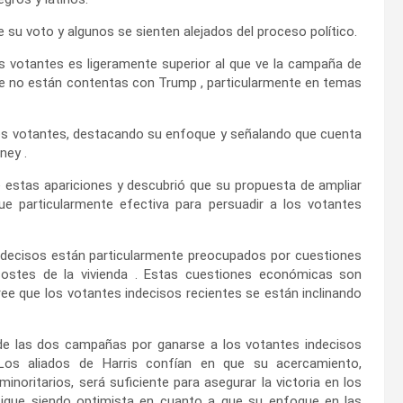
su voto y algunos se sienten alejados del proceso político.
s votantes es ligeramente superior al que ve la campaña de
ue no están contentas con Trump , particularmente en temas
stos votantes, destacando su enfoque y señalando que cuenta
ney .
e estas apariciones y descubrió que su propuesta de ampliar
fue particularmente efectiva para persuadir a los votantes
decisos están particularmente preocupados por cuestiones
 costes de la vivienda . Estas cuestiones económicas son
ee que los votantes indecisos recientes se están inclinando
de las dos campañas por ganarse a los votantes indecisos
. Los aliados de Harris confían en que su acercamiento,
noritarios, será suficiente para asegurar la victoria en los
sigue siendo optimista en cuanto a que su enfoque en las