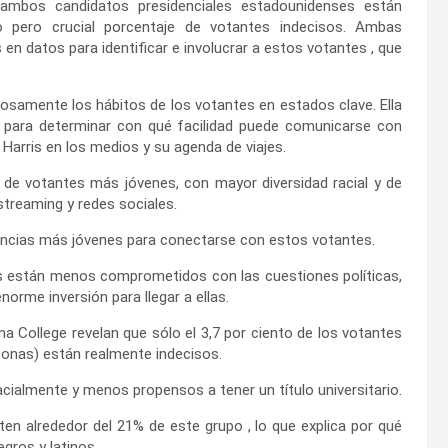
 ambos candidatos presidenciales estadounidenses están
o pero crucial porcentaje de votantes indecisos. Ambas
n datos para identificar e involucrar a estos votantes , que
samente los hábitos de los votantes en estados clave. Ella
» para determinar con qué facilidad puede comunicarse con
e Harris en los medios y su agenda de viajes.
de votantes más jóvenes, con mayor diversidad racial y de
streaming y redes sociales.
iencias más jóvenes para conectarse con estos votantes.
 están menos comprometidos con las cuestiones políticas,
enorme inversión para llegar a ellas.
 College revelan que sólo el 3,7 por ciento de los votantes
sonas) están realmente indecisos.
cialmente y menos propensos a tener un título universitario.
n alrededor del 21% de este grupo , lo que explica por qué
gros y latinos.