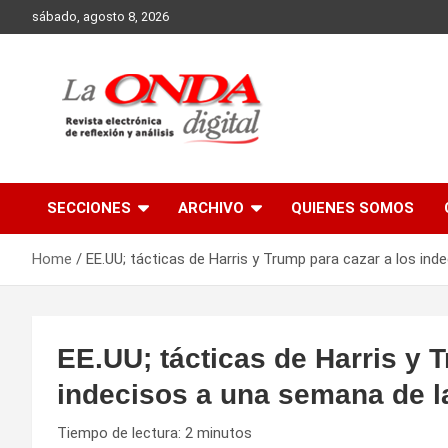
Skip
sábado, agosto 8, 2026
to
content
Revista electronica de reflexion y analisis
SECCIONES
ARCHIVO
QUIENES SOMOS
Home
EE.UU; tácticas de Harris y Trump para cazar a los in
EE.UU; tácticas de Harris y 
indecisos a una semana de l
Tiempo de lectura:
2
minutos