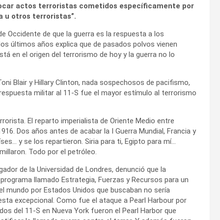
ofocar actos terroristas cometidos específicamente por
 u otros terroristas”.
e Occidente de que la guerra es la respuesta a los
 los últimos años explica que de pasados polvos vienen
tá en el origen del terrorismo de hoy y la guerra no lo
Toni Blair y Hillary Clinton, nada sospechosos de pacifismo,
respuesta militar al 11-S fue el mayor estímulo al terrorismo
rorista. El reparto imperialista de Oriente Medio entre
916. Dos años antes de acabar la I Guerra Mundial, Francia y
es… y se los repartieron. Siria para ti, Egipto para mí…
millaron. Todo por el petróleo.
gador de la Universidad de Londres, denunció que la
programa llamado Estrategia, Fuerzas y Recursos para un
 del mundo por Estados Unidos que buscaban no sería
uesta excepcional. Como fue el ataque a Pearl Harbour por
dos del 11-S en Nueva York fueron el Pearl Harbor que