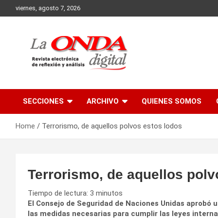
Skip
viernes, agosto 7, 2026
to
content
Revista electronica de reflexion y analisis
SECCIONES
ARCHIVO
QUIENES SOMOS
Home
Terrorismo, de aquellos polvos estos lodos
Terrorismo, de aquellos polv
Tiempo de lectura:
3
minutos
El Consejo de Seguridad de Naciones Unidas aprobó 
las medidas necesarias para cumplir las leyes interna