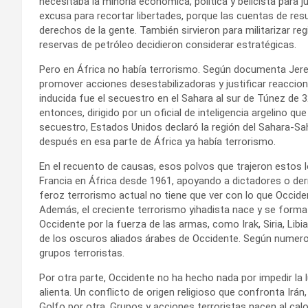
necesitaba la minoría económica, política y belicista para j
excusa para recortar libertades, porque las cuentas de resu
derechos de la gente. También sirvieron para militarizar r
reservas de petróleo decidieron considerar estratégicas.
Pero en África no había terrorismo. Según documenta Jer
promover acciones desestabilizadoras y justificar reaccion
inducida fue el secuestro en el Sahara al sur de Túnez de
entonces, dirigido por un oficial de inteligencia argelino qu
secuestro, Estados Unidos declaró la región del Sahara-Sa
después en esa parte de África ya había terrorismo.
En el recuento de causas, esos polvos que trajeron estos l
Francia en África desde 1961, apoyando a dictadores o derr
feroz terrorismo actual no tiene que ver con lo que Occide
Además, el creciente terrorismo yihadista nace y se form
Occidente por la fuerza de las armas, como Irak, Siria, Lib
de los oscuros aliados árabes de Occidente. Según numeroso
grupos terroristas.
Por otra parte, Occidente no ha hecho nada por impedir la 
alienta. Un conflicto de origen religioso que confronta Irán,
Golfo por otra. Grupos y acciones terroristas nacen al calo