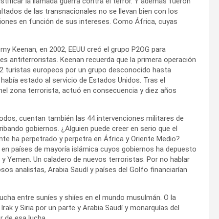
ustificar la llamada guerra contra el terror. Y además fueron
ltados de las transnacionales no se llevan bien con los
egiones en función de sus intereses. Como África, cuyas
emy Keenan, en 2002, EEUU creó el grupo P2OG para
es antiterroristas. Keenan recuerda que la primera operación
 32 turistas europeos por un grupo desconocido hasta
e había estado al servicio de Estados Unidos. Tras el
hel zona terrorista, actuó en consecuencia y diez años
odos, cuentan también las 44 intervenciones militares de
ibando gobiernos. ¿Alguien puede creer en serio que el
nte ha perpetrado y perpetra en África y Oriente Medio?
a en países de mayoría islámica cuyos gobiernos ha depuesto
ia y Yemen. Un caladero de nuevos terroristas. Por no hablar
s analistas, Arabia Saudí y países del Golfo financiarían
lucha entre suníes y shiíes en el mundo musulmán. O la
 Irak y Siria por un parte y Arabia Saudí y monarquías del
r de esa lucha.