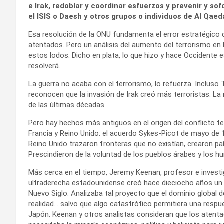
e Irak, redoblar y coordinar esfuerzos y prevenir y s
el ISIS o Daesh y otros grupos o individuos de Al Qaeda
Esa resolución de la ONU fundamenta el error estratégico d
atentados. Pero un análisis del aumento del terrorismo en
estos lodos. Dicho en plata, lo que hizo y hace Occidente es
resolverá.
La guerra no acaba con el terrorismo, lo refuerza. Incluso 
reconocen que la invasión de Irak creó más terroristas. La 
de las últimas décadas.
Pero hay hechos más antiguos en el origen del conflicto ter
Francia y Reino Unido: el acuerdo Sykes-Picot de mayo de 1
Reino Unido trazaron fronteras que no existían, crearon país
Prescindieron de la voluntad de los pueblos árabes y los hu
Más cerca en el tiempo, Jeremy Keenan, profesor e investi
ultraderecha estadounidense creó hace dieciocho años un 
Nuevo Siglo. Analizaba tal proyecto que el dominio global
realidad… salvo que algo catastrófico permitiera una resp
Japón. Keenan y otros analistas consideran que los atenta