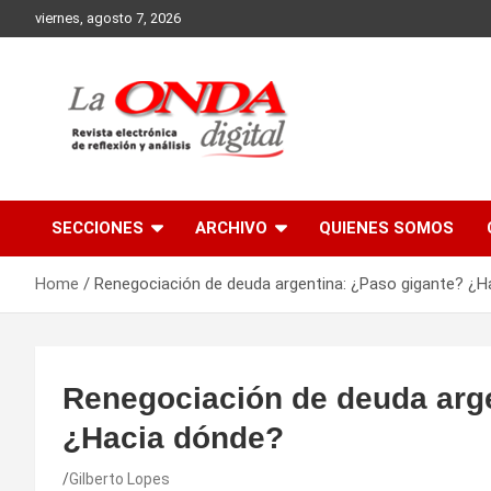
Skip
viernes, agosto 7, 2026
to
content
Revista electronica de reflexion y analisis
SECCIONES
ARCHIVO
QUIENES SOMOS
Home
Renegociación de deuda argentina: ¿Paso gigante? ¿H
Renegociación de deuda arge
¿Hacia dónde?
Gilberto Lopes