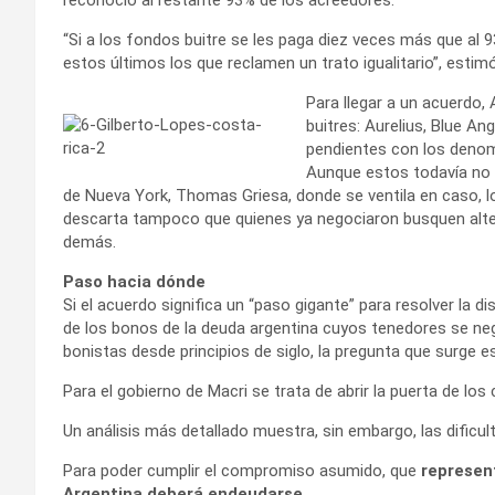
“Si a los fondos buitre se les paga diez veces más que al 
estos últimos los que reclamen un trato igualitario”, estimó 
Para llegar a un acuerdo,
buitres: Aurelius, Blue An
pendientes con los denom
Aunque estos todavía no h
de Nueva York, Thomas Griesa, donde se ventila en caso, lo a
descarta tampoco que quienes ya negociaron busquen alter
demás.
Paso hacia dónde
Si el acuerdo significa un “paso gigante” para resolver la d
de los bonos de la deuda argentina cuyos tenedores se neg
bonistas desde principios de siglo, la pregunta que surge
Para el gobierno de Macri se trata de abrir la puerta de los
Un análisis más detallado muestra, sin embargo, las dificul
Para poder cumplir el compromiso asumido, que
represent
Argentina deberá endeudarse.