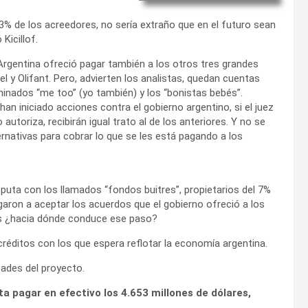
93% de los acreedores, no sería extraño que en el futuro sean
Kicillof.
 Argentina ofreció pagar también a los otros tres grandes
gel y Olifant. Pero, advierten los analistas, quedan cuentas
inados “me too” (yo también) y los “bonistas bebés”.
an iniciado acciones contra el gobierno argentino, si el juez
utoriza, recibirán igual trato al de los anteriores. Y no se
nativas para cobrar lo que se les está pagando a los
isputa con los llamados “fondos buitres”, propietarios del 7%
aron a aceptar los acuerdos que el gobierno ofreció a los
 es ¿hacia dónde conduce ese paso?
 créditos con los que espera reflotar la economía argentina.
tades del proyecto.
a pagar en efectivo los 4.653 millones de dólares,