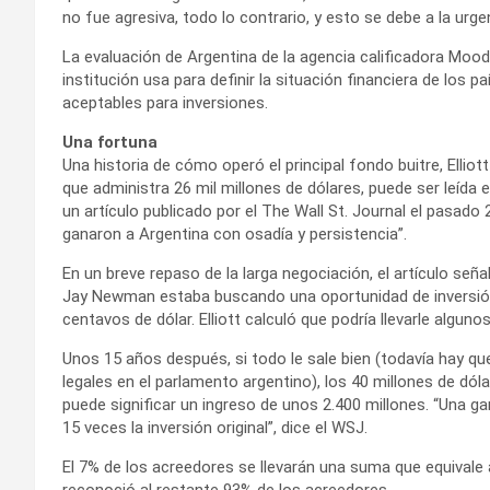
no fue agresiva, todo lo contrario, y esto se debe a la urgen
La evaluación de Argentina de la agencia calificadora Moo
institución usa para definir la situación financiera de los 
aceptables para inversiones.
Una fortuna
Una historia de cómo operó el principal fondo buitre, Ell
que administra 26 mil millones de dólares, puede ser leída 
un artículo publicado por el The Wall St. Journal el pasado 
ganaron a Argentina con osadía y persistencia”.
En un breve repaso de la larga negociación, el artículo seña
Jay Newman estaba buscando una oportunidad de inversión
centavos de dólar. Elliott calculó que podría llevarle algun
Unos 15 años después, si todo le sale bien (todavía hay q
legales en el parlamento argentino), los 40 millones de dóla
puede significar un ingreso de unos 2.400 millones. “Una ga
15 veces la inversión original”, dice el WSJ.
El 7% de los acreedores se llevarán una suma que equivale 
reconoció al restante 93% de los acreedores.