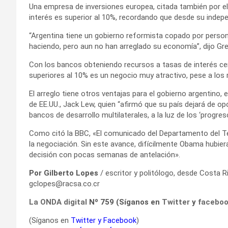
Una empresa de inversiones europea, citada también por el F
interés es superior al 10%, recordando que desde su indep
“Argentina tiene un gobierno reformista copado por persona
haciendo, pero aun no han arreglado su economía”, dijo Greg
Con los bancos obteniendo recursos a tasas de interés cer
superiores al 10% es un negocio muy atractivo, pese a los r
El arreglo tiene otros ventajas para el gobierno argentino, 
de EE.UU., Jack Lew, quien “afirmó que su país dejará de o
bancos de desarrollo multilaterales, a la luz de los ‘progre
Como citó la BBC, «El comunicado del Departamento del T
la negociación. Sin este avance, difícilmente Obama hubiera
decisión con pocas semanas de antelación».
Por Gilberto Lopes
/ escritor y politólogo, desde Costa R
gclopes@racsa.co.cr
La ONDA digital
Nº 759 (Síganos en
Twitter
y
facebo
(Síganos en
Twitter
y
Facebook
)