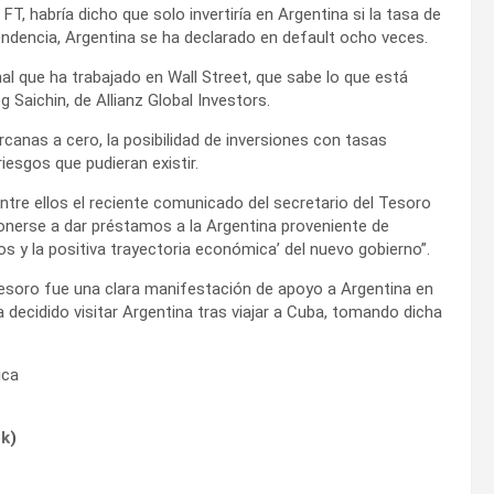
T, habría dicho que solo invertiría en Argentina si la tasa de
endencia, Argentina se ha declarado en default ocho veces.
l que ha trabajado en Wall Street, que sabe lo que está
 Saichin, de Allianz Global Investors.
canas a cero, la posibilidad de inversiones con tasas
iesgos que pudieran existir.
entre ellos el reciente comunicado del secretario del Tesoro
ponerse a dar préstamos a la Argentina proveniente de
sos y la positiva trayectoria económica’ del nuevo gobierno”.
esoro fue una clara manifestación de apoyo a Argentina en
 decidido visitar Argentina tras viajar a Cuba, tomando dicha
ica
ok
)