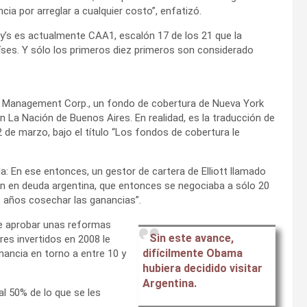
cia por arreglar a cualquier costo”, enfatizó.
dy’s es actualmente CAA1, escalón 17 de los 21 que la
países. Y sólo los primeros diez primeros son considerado
iott Management Corp., un fondo de cobertura de Nueva York
en La Nación de Buenos Aires. En realidad, es la traducción de
2 de marzo, bajo el título “Los fondos de cobertura le
la: En ese entonces, un gestor de cartera de Elliott llamado
 en deuda argentina, que entonces se negociaba a sólo 20
os años cosechar las ganancias”.
ue aprobar unas reformas
Sin este avance,
res invertidos en 2008 le
difícilmente Obama
nancia en torno a entre 10 y
hubiera decidido visitar
Argentina.
al 50% de lo que se les