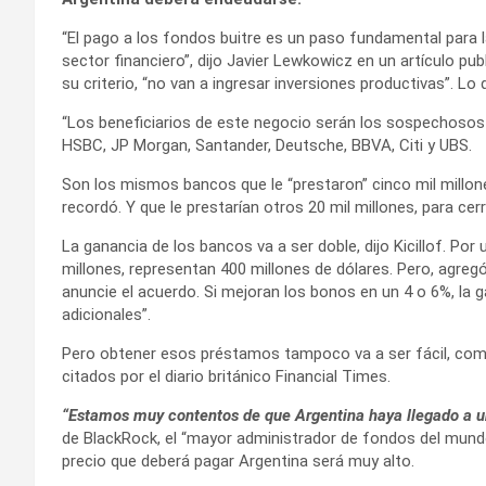
“El pago a los fondos buitre es un paso fundamental para l
sector financiero”, dijo Javier Lewkowicz en un artículo pub
su criterio, “no van a ingresar inversiones productivas”. Lo
“Los beneficiarios de este negocio serán los sospechosos de
HSBC, JP Morgan, Santander, Deutsche, BBVA, Citi y UBS.
Son los mismos bancos que le “prestaron” cinco mil millon
recordó. Y que le prestarían otros 20 mil millones, para cerr
La ganancia de los bancos va a ser doble, dijo Kicillof. Po
millones, representan 400 millones de dólares. Pero, agreg
anuncie el acuerdo. Si mejoran los bonos en un 4 o 6%, la g
adicionales”.
Pero obtener esos préstamos tampoco va a ser fácil, como 
citados por el diario británico Financial Times.
“Estamos muy contentos de que Argentina haya llegado a u
de BlackRock, el “mayor administrador de fondos del mundo
precio que deberá pagar Argentina será muy alto.