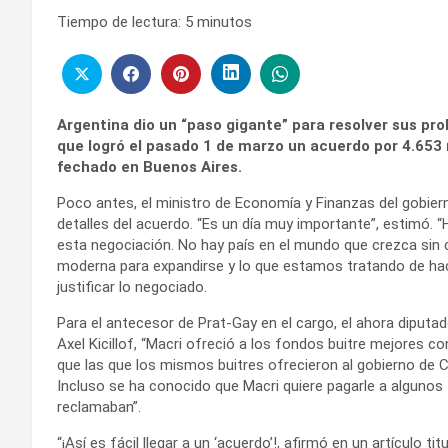
Tiempo de lectura:
5
minutos
Argentina dio un “paso gigante” para resolver sus pro
que logró el pasado 1 de marzo un acuerdo por 4.653 m
fechado en Buenos Aires.
Poco antes, el ministro de Economía y Finanzas del gobier
detalles del acuerdo. “Es un día muy importante”, estimó.
esta negociación. No hay país en el mundo que crezca sin
moderna para expandirse y lo que estamos tratando de hacer
justificar lo negociado.
Para el antecesor de Prat-Gay en el cargo, el ahora diputa
Axel Kicillof, “Macri ofreció a los fondos buitre mejores c
que las que los mismos buitres ofrecieron al gobierno de Cr
Incluso se ha conocido que Macri quiere pagarle a algunos 
reclamaban”.
“¡Así es fácil llegar a un ‘acuerdo’!, afirmó en un artículo t