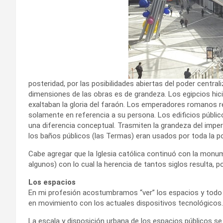
posteridad, por las posibilidades abiertas del poder centrali
dimensiones de las obras es de grandeza. Los egipcios hi
exaltaban la gloria del faraón. Los emperadores romanos r
solamente en referencia a su persona. Los edificios público
una diferencia conceptual. Trasmiten la grandeza del imperi
los baños públicos (las Termas) eran usados por toda la p
Cabe agregar que la Iglesia católica continuó con la monu
algunos) con lo cual la herencia de tantos siglos resulta, po
Los espacios
En mi profesión acostumbramos “ver” los espacios y todo l
en movimiento con los actuales dispositivos tecnológicos.
La escala y disposición urbana de los espacios públicos se