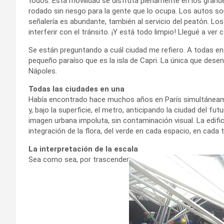
todos. Esta movilidad se disfruta plenamente en los grande
rodado sin riesgo para la gente que lo ocupa. Los autos s
señalería es abundante, también al servicio del peatón. Lo
interferir con el tránsito. ¡Y está todo limpio! Llegué a ver 
Se están preguntando a cuál ciudad me refiero. A todas en 
pequeño paraíso que es la isla de Capri. La única que dese
Nápoles.
Todas las ciudades en una
Había encontrado hace muchos años en París simultáneame
y, bajo la superficie, el metro, anticipando la ciudad del 
imagen urbana impoluta, sin contaminación visual. La edif
integración de la flora, del verde en cada espacio, en cada 
La interpretación de la escala
Sea como sea, por trascender