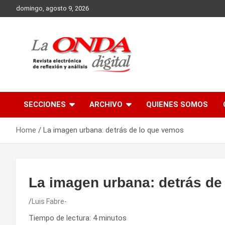
Skip
domingo, agosto 9, 2026
to
content
Revista electronica de reflexion y analisis
SECCIONES
ARCHIVO
QUIENES SOMOS
Home
La imagen urbana: detrás de lo que vemos
La imagen urbana: detrás de
Luis Fabre-
Tiempo de lectura:
4
minutos