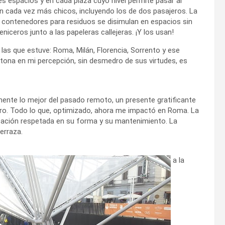
s espacios y en cada plaza cuyo nivel permite pasar al
on cada vez más chicos, incluyendo los de dos pasajeros. La
s contenedores para residuos se disimulan en espacios sin
ceniceros junto a las papeleras callejeras. ¡Y los usan!
las que estuve: Roma, Milán, Florencia, Sorrento y ese
ntona en mi percepción, sin desmedro de sus virtudes, es
nte lo mejor del pasado remoto, un presente gratificante
futuro. Todo lo que, optimizado, ahora me impactó en Roma. La
icación respetada en su forma y su mantenimiento. La
terraza.
a la