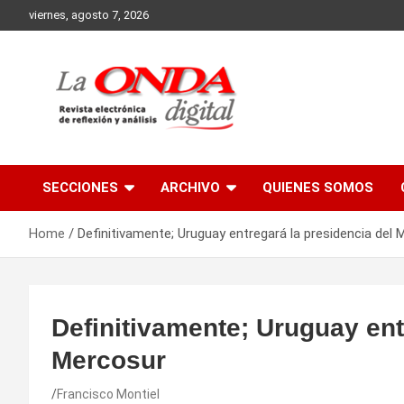
Skip
viernes, agosto 7, 2026
to
content
Revista electronica de reflexion y analisis
SECCIONES
ARCHIVO
QUIENES SOMOS
Home
Definitivamente; Uruguay entregará la presidencia del
Definitivamente; Uruguay ent
Mercosur
Francisco Montiel