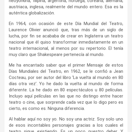
neoyorkina, filipina, argentina, noruega, coreana, alemana,
austriaca, inglesa, realmente del mundo entero. Esa es la
auténtica globalización.
En 1964, con ocasión de este Día Mundial del Teatro,
Laurence Olivier anunció que, tras más de un siglo de
lucha, por fin se acababa de crear en Inglaterra un teatro
nacional que él quiso transformar inmediatamente en un
teatro internacional, al menos por su repertorio. El tenía
muy claro que Shakespeare pertenecía al mundo.
Me ha encantado saber que el primer Mensaje de estos
Días Mundiales del Teatro, en 1962, se le confió a Jean
Cocteau, por ser autor del libro ‘La vuelta al mundo en 80
días otra vez’. Yo he dado la vuelta al mundo de forma
diferente. La he dado en 80 espectáculos u 80 películas.
Incluyo aquí películas en las que no distingo entre hacer
teatro o cine, que sorprende cada vez que lo digo pero es
cierto, es como es. Ninguna diferencia.
Al hablar aquí no soy yo. No soy una actriz. Soy solo uno
de esos incontables personajes gracias a los cuales el
teatro sigue existiendo. Es un poco nuestro deber. Y