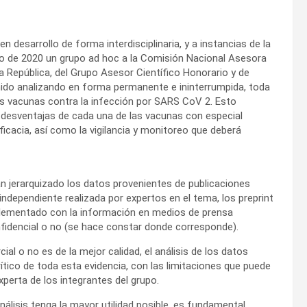
 desarrollo de forma interdisciplinaria, y a instancias de la
o de 2020 un grupo ad hoc a la Comisión Nacional Asesora
la República, del Grupo Asesor Científico Honorario y de
nido analizando en forma permanente e ininterrumpida, toda
ntas vacunas contra la infección por SARS CoV 2. Esto
y desventajas de cada una de las vacunas con especial
icacia, así como la vigilancia y monitoreo que deberá
han jerarquizado los datos provenientes de publicaciones
independiente realizada por expertos en el tema, los preprint
plementado con la información en medios de prensa
nfidencial o no (se hace constar donde corresponde).
al o no es de la mejor calidad, el análisis de los datos
rítico de toda esta evidencia, con las limitaciones que puede
perta de los integrantes del grupo.
lisis tenga la mayor utilidad posible, es fundamental