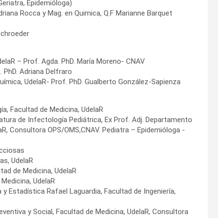
eriatra, Epidemióloga)
Adriana Rocca y Mag. en Quimica, Q.F Marianne Barquet
 Schroeder
UdelaR – Prof. Agda. PhD. María Moreno- CNAV
. PhD. Adriana Delfraro
Química, UdelaR- Prof. PhD. Gualberto González-Sapienza
ía, Facultad de Medicina, UdelaR
matura de Infectología Pediátrica, Ex Prof. Adj. Departamento
elaR, Consultora OPS/OMS,CNAV. Pediatra – Epidemióloga -
ecciosas
ias, UdelaR
ltad de Medicina, UdelaR
e Medicina, UdelaR
a y Estadística Rafael Laguardia, Facultad de Ingeniería,
eventiva y Social, Facultad de Medicina, UdelaR, Consultora