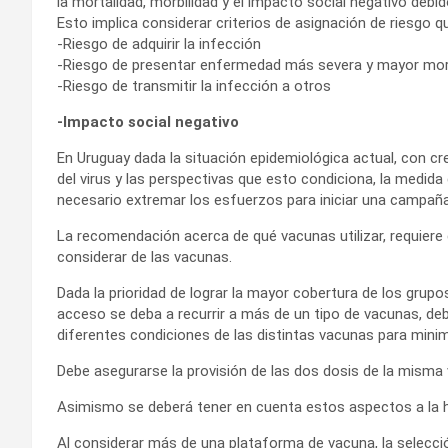
la mortalidad, morbilidad y el impacto social negativo deb
Esto implica considerar criterios de asignación de riesgo q
-Riesgo de adquirir la infección
-Riesgo de presentar enfermedad más severa y mayor mor
-Riesgo de transmitir la infección a otros
-Impacto social negativo
En Uruguay dada la situación epidemiológica actual, con c
del virus y las perspectivas que esto condiciona, la medida
necesario extremar los esfuerzos para iniciar una campaña
La recomendación acerca de qué vacunas utilizar, requiere
considerar de las vacunas.
Dada la prioridad de lograr la mayor cobertura de los grup
acceso se deba a recurrir a más de un tipo de vacunas, de
diferentes condiciones de las distintas vacunas para minim
Debe asegurarse la provisión de las dos dosis de la misma
Asimismo se deberá tener en cuenta estos aspectos a la h
Al considerar más de una plataforma de vacuna, la selecció