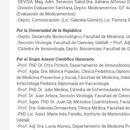
-DEVISA: Mag. Adm. Servicios Salud Dra. Adriana Alfonso (G
-División Evaluación Sanitaria, Depto. Medicamentos: Q.F. 
(Evaluación de Medicamentos)
-Depto. Comunicación: (Lic. Gabriela Gómez), Lic. Patricia
Por la Universidad de la República
-Depto. Desarrollo Biotecnológico, Facultad de Medicina, 
-Sección Virología. Facultad de Ciencias, UdelaR – Prof. Adj
-Cátedra de Inmunología, Depto. Biociencias, Facultad de 
Por el Grupo Asesor Científico Honorario
-Prof. PhD. Dr. Otto Pritsch, Departamento de Inmunobiolog
-Prof. Agda. Dra. Mónica Pujadas, Clínica Pediátrica, Diplo
de Medicina Preventiva y Social, Facultad de Medicina, Ud
Infectóloga Pediatra-Diplomada en Vacunología
-Prof. PhD. Dr. Julio Medina, Cátedra de Enfermedades Inf
-Prof. Dr. Juan Arbiza, Sección Virología. Facultad de Cienc
-Prof. Agdo. PhD. Dr. Juan Gil, Métodos Cuantitativos, Facu
-Prof. Dra. Gabriela Ormaechea, Clínica Médica, Facultad d
-PhD. Lic. Asist. María Inés Fariello, Instituto de Matemátic
UdelaR
-Prof. Adj. Dra. Lucía Alonso, Departamento de Medicina Pr