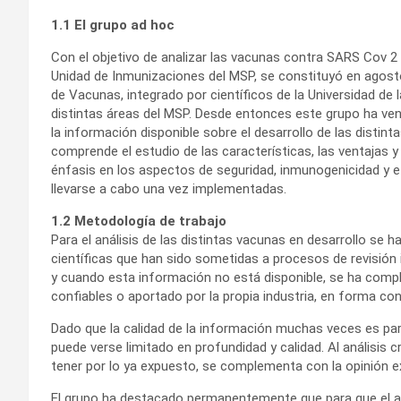
1.1 El grupo ad hoc
Con el objetivo de analizar las vacunas contra SARS Cov 2 en
Unidad de Inmunizaciones del MSP, se constituyó en agost
de Vacunas, integrado por científicos de la Universidad de 
distintas áreas del MSP. Desde entonces este grupo ha ve
la información disponible sobre el desarrollo de las disti
comprende el estudio de las características, las ventajas 
énfasis en los aspectos de seguridad, inmunogenicidad y ef
llevarse a cabo una vez implementadas.
1.2 Metodología de trabajo
Para el análisis de las distintas vacunas en desarrollo se 
científicas que han sido sometidas a procesos de revisión 
y cuando esta información no está disponible, se ha com
confiables o aportado por la propia industria, en forma co
Dado que la calidad de la información muchas veces es parci
puede verse limitado en profundidad y calidad. Al análisis c
tener por lo ya expuesto, se complementa con la opinión ex
El grupo ha destacado permanentemente que para que el aná