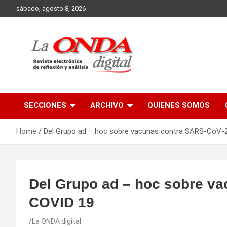
Skip
sábado, agosto 8, 2026
to
content
Revista electronica de reflexion y analisis
SECCIONES
ARCHIVO
QUIENES SOMOS
Home
Del Grupo ad – hoc sobre vacunas contra SARS-CoV-
Del Grupo ad – hoc sobre v
COVID 19
La ONDA digital