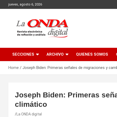
Skip
jueves, agosto 6, 2026
to
content
Revista electronica de reflexion y analisis
SECCIONES
ARCHIVO
QUIENES SOMOS
Home
Joseph Biden: Primeras señales de migraciones y camb
Joseph Biden: Primeras señ
climático
La ONDA digital