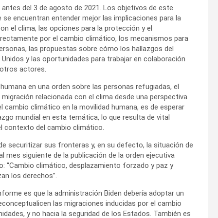
to antes del 3 de agosto de 2021. Los objetivos de este
e se encuentran entender mejor las implicaciones para la
n el clima, las opciones para la protección y el
irectamente por el cambio climático, los mecanismos para
personas, las propuestas sobre cómo los hallazgos del
s Unidos y las oportunidades para trabajar en colaboración
otros actores.
ad humana en una orden sobre las personas refugiadas, el
migración relacionada con el clima desde una perspectiva
el cambio climático en la movilidad humana, es de esperar
azgo mundial en esta temática, lo que resulta de vital
l contexto del cambio climático.
 securitizar sus fronteras y, en su defecto, la situación de
al mes siguiente de la publicación de la orden ejecutiva
o: “Cambio climático, desplazamiento forzado y paz y
zan los derechos”.
nforme es que la administración Biden debería adoptar un
econceptualicen las migraciones inducidas por el cambio
nidades, y no hacia la seguridad de los Estados. También es