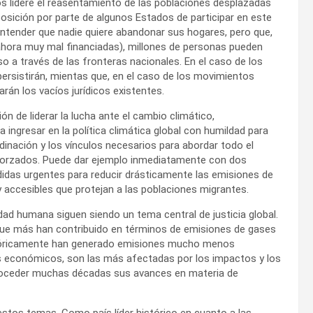
 lidere el reasentamiento de las poblaciones desplazadas
posición por parte de algunos Estados de participar en este
ntender que nadie quiere abandonar sus hogares, pero que,
hora muy mal financiadas), millones de personas pueden
o a través de las fronteras nacionales. En el caso de los
ersistirán, mientas que, en el caso de los movimientos
rán los vacíos jurídicos existentes.
n de liderar la lucha ante el cambio climático,
 ingresar en la política climática global con humildad para
ordinación y los vínculos necesarios para abordar todo el
forzados. Puede dar ejemplo inmediatamente con dos
idas urgentes para reducir drásticamente las emisiones de
y accesibles que protejan a las poblaciones migrantes.
dad humana siguen siendo un tema central de justicia global.
 que más han contribuido en términos de emisiones de gases
istóricamente han generado emisiones mucho menos
s económicos, son las más afectadas por los impactos y los
troceder muchas décadas sus avances en materia de
r estos temas. Como país líder histórico en cuanto a las