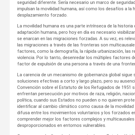
seguridad diferente. Sería necesario un marco de segurid
impulsan la movilidad humana, así como los desafíos a la 
desplazamiento forzado.
La movilidad humana es una parte intrínseca de la historia 
adaptación humana, pero hoy en día es necesario visibiliza
se enarcan en las migraciones forzadas. A su vez, es rele
las migraciones a través de las fronteras son multicausale
factores, como la demografía, la rápida urbanización, las r
violencia. Por lo tanto, desenredar los múltiples factores d
factor de expulsión de una persona a través de una fronter
La carencia de un mecanismo de gobernanza global sigue si
soluciones efectivas a corto y largo plazo, pero su ausenci
Convención sobre el Estatuto de los Refugiados de 1951 so
enfrentan persecución por motivos de raza, religión, nacio
política, cuando sus Estados no pueden o no quieren prote
identificar al cambio climático como causa de la movilidad
difusa entre los movimientos voluntarios y los forzados e
comprender mejor los factores complejos y multicausales 
desproporcionados en entornos vulnerables.