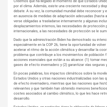
Creemos que ha llegado el momento de que Estados Unidos
por el clima. Además, existe una creciente necesidad y dis
debate. A su vez, la comunidad mundial debe reconocer y e
en ausencia de medidas de adaptación adecuadas (hasta a
verse obligadas a trasladarse internamente y algunas inclus
desplazamientos internos, las necesidades de protección p
internacionales, a las necesidades de protección se le suma
Dado que la administración Biden ha demostrado su intenció
especialmente en la COP 26, tiene la oportunidad de volver a
acelerar el ritmo de la acción climática y desarrollar la co
problema que contribuye a los movimientos de población 
acciones esenciales que están a su alcance: (1) tomar med
gases de efecto invernadero y (2) garantizar vías seguras 
En pocas palabras, los impactos climáticos sobre la movili
Estados Unidos y otras naciones industrializadas son las
de efecto invernadero, mientras que las naciones que h
relevantes y que también han obtenido menores beneficio
costes asociados al cambio climático, lo que les hace re
desarrollo.
Estados Unidos, en particular, tiene la obligación de lidera