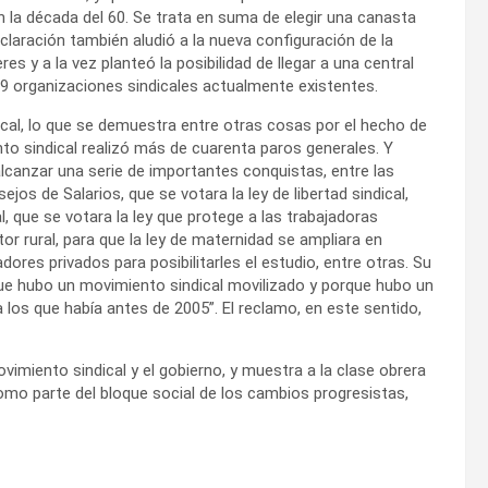
 la década del 60. Se trata en suma de elegir una canasta
declaración también aludió a la nueva configuración de la
res y a la vez planteó la posibilidad de llegar a una central
9 organizaciones sindicales actualmente existentes.
ical, lo que se demuestra entre otras cosas por el hecho de
nto sindical realizó más de cuarenta paros generales. Y
canzar una serie de importantes conquistas, entre las
os de Salarios, que se votara la ley de libertad sindical,
l, que se votara la ley que protege a las trabajadoras
or rural, para que la ley de maternidad se ampliara en
ores privados para posibilitarles el estudio, entre otras. Su
ue hubo un movimiento sindical movilizado y porque hubo un
 los que había antes de 2005”. El reclamo, en este sentido,
vimiento sindical y el gobierno, y muestra a la clase obrera
mo parte del bloque social de los cambios progresistas,