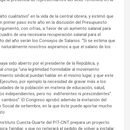
lto cualitativo” en la vida de la central obrera, y estimó que
un primer paso este año en la discusión del Presupuesto
rgumentó, con cifras, a favor de un aumento salarial para
cuadro de una necesaria recuperación salarial para el
 del año serán los Consejos de Salarios. “Si se estima que
%, naturalmente nosotros aspiramos a que el salario de los
ya sido abierto por el presidente de la República, y
ual otorga “una legitimidad formidable al movimiento
miento sindical puedan hablar en el mismo lugar, y que este
Ejecutivo, por ejemplo la necesidad de gravar más a los
dades de la población en materia de educación, salud,
os independientes, pero no indiferentes ni prescindentes”.
os cambios”. El Congreso aprobó además la invitación del
ogo Social de setiembre, en la que éste puede aportar mucho
zo.
 Instituto Cuesta-Duarte del PIT-CNT prepara un proyecto
ica familiar, y que no reiterará el pedido de volver a instalar