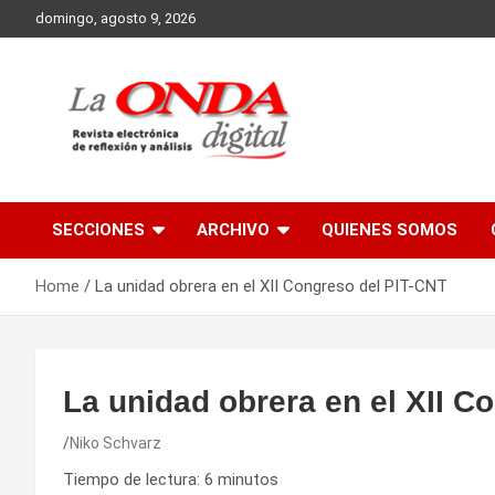
Skip
domingo, agosto 9, 2026
to
content
Revista electronica de reflexion y analisis
SECCIONES
ARCHIVO
QUIENES SOMOS
Home
La unidad obrera en el XII Congreso del PIT-CNT
La unidad obrera en el XII C
Niko Schvarz
Tiempo de lectura:
6
minutos