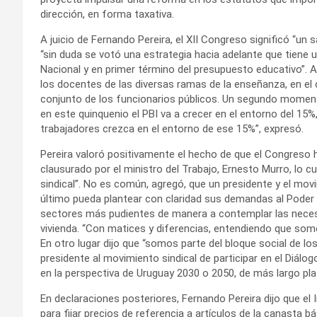
dirección, en forma taxativa.
A juicio de Fernando Pereira, el XII Congreso significó “un sa
“sin duda se votó una estrategia hacia adelante que tiene 
Nacional y en primer término del presupuesto educativo”. A
los docentes de las diversas ramas de la enseñanza, en el 
conjunto de los funcionarios públicos. Un segundo momento
en este quinquenio el PBI va a crecer en el entorno del 15
trabajadores crezca en el entorno de ese 15%”, expresó.
Pereira valoró positivamente el hecho de que el Congreso ha
clausurado por el ministro del Trabajo, Ernesto Murro, lo c
sindical”. No es común, agregó, que un presidente y el movi
último pueda plantear con claridad sus demandas al Poder 
sectores más pudientes de manera a contemplar las necesi
vivienda. “Con matices y diferencias, entendiendo que som
En otro lugar dijo que “somos parte del bloque social de l
presidente al movimiento sindical de participar en el Diál
en la perspectiva de Uruguay 2030 o 2050, de más largo pla
En declaraciones posteriores, Fernando Pereira dijo que el
para fijar precios de referencia a artículos de la canasta bás