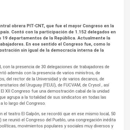
 central obrera PIT-CNT, que fue el mayor Congreso en la
 país. Contó con la participación de 1.152 delegados en
os 19 departamentos de la República. Actualmente la
rabajadores. En ese sentido el Congreso fue, como lo
stración sin igual de la democracia interna de la
l, con la presencia de 30 delegaciones de trabajadores de
ontó además con la presencia de varios ministros, de
s, del rector de la Universidad y de varios decanos, de
versitarios del Uruguay (FEUU), de FUCVAM, de Crysol , así
El XII Congreso fue una demostración cabal de la unidad
que agrupa a la totalidad de sus sindicatos en todas las
a lo largo del Congreso.
en el teatro El Galpón, se recordó que en ese mismo local, 50
 se reunió el Congreso del Pueblo, una congregación inédita
políticas, movimientos populares y sociales muy diversos y