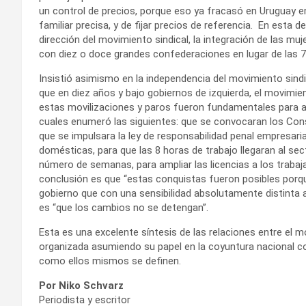
un control de precios, porque eso ya fracasó en Uruguay en
familiar precisa, y de fijar precios de referencia. En esta 
dirección del movimiento sindical, la integración de las muje
con diez o doce grandes confederaciones en lugar de las 7
Insistió asimismo en la independencia del movimiento sind
que en diez años y bajo gobiernos de izquierda, el movimie
estas movilizaciones y paros fueron fundamentales para al
cuales enumeró las siguientes: que se convocaran los Consej
que se impulsara la ley de responsabilidad penal empresaria
domésticas, para que las 8 horas de trabajo llegaran al sect
número de semanas, para ampliar las licencias a los trabajad
conclusión es que “estas conquistas fueron posibles porq
gobierno que con una sensibilidad absolutamente distinta a
es “que los cambios no se detengan”.
Esta es una excelente síntesis de las relaciones entre el mo
organizada asumiendo su papel en la coyuntura nacional co
como ellos mismos se definen.
Por Niko Schvarz
Periodista y escritor