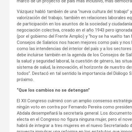
marco de un proyecto de país más inclusivo, más democrá
Vázquez habló también de una “nueva cultura del trabajo” 
valorización del trabajo; también en relaciones laborales eq
de participación en los asuntos de la sociedad y ciudadaní
negociación colectiva, creado en el año 1943 pero ignorad
(por el gobierno del Frente Amplio) y “hoy se ha vuelto tan
Consejos de Salarios nos hacen mejores como país y nos h
como las intendencias del interior del país y a los sectore
debe incluirse también en la agenda de los Consejos de Sal
la salud y seguridad laboral, la cuestión de género, las sit
sistema de salud, la innovación, el horizonte de nuestro de
todos”. Destacó en tal sentido la importancia del Diálogo 
próximo.
“Que los cambios no se detengan”
El XII Congreso culminó con un amplio consenso estratégico 
ningún voto en contra por Fernando Pereira como presiden
Abdala desempeñará la secretaría general. Los documentos
electa en el Congreso no figura ninguna mujer, pero el nov
habrá de integrar a tres mujeres en el nuevo Secretariado d
proyecta impulsar una reforma en los estatutos que impon