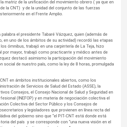
 la matriz de la unificación del movimiento obrero ( ya que en
de la CNT) y de la unidad del conjunto de las fuerzas
osteriormente en el Frente Amplio.
la palabra el presidente Tabaré Vázquez, quien (además de
, en uno de los ámbitos de su actividad) recordó las etapas
 los ómnibus, trabajó en una carpintería de La Teja, hizo
l por mayor, trabajó como practicante y médico antes de
ázquez destacó asimismo la participación del movimiento
n social de nuestro país, como la ley de 8 horas, promulgada
T-CNT en ámbitos institucionales abiertos, como los
inistración de Servicios de Salud del Estado (ASSE), la
tivos Consejos, el Consejo Nacional de Salud y Seguridad en
ofesional (INEFOP) y en materia de negociación colectiva el
ación Colectiva del Sector Público y los Consejos de
bsecretarios y legisladores que provienen en línea recta del
dádiva del gobierno sino que “el PIT-CNT está donde está
storia del país y se corresponde con “una nueva visión en el