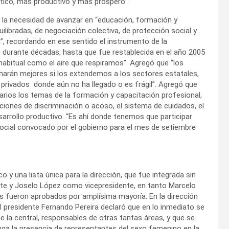
tico, más productivo y más próspero”.
y la necesidad de avanzar en “educación, formación y
uilibradas, de negociación colectiva, de protección social y
a”, recordando en ese sentido el instrumento de la
a durante décadas, hasta que fue restablecida en el año 2005
 habitual como el aire que respiramos”. Agregó que “los
arán mejores si los extendemos a los sectores estatales,
s privados donde aún no ha llegado o es frágil”. Agregó que
arios los temas de la formación y capacitación profesional,
uaciones de discriminación o acoso, el sistema de cuidados, el
sarrollo productivo. “Es ahí donde tenemos que participar
Social convocado por el gobierno para el mes de setiembre
y una lista única para la dirección, que fue integrada sin
te y Joselo López como vicepresidente, en tanto Marcelo
 fueron aprobados por amplísima mayoría. En la dirección
el presidente Fernando Pereira declaró que en lo inmediato se
e la central, responsables de otras tantas áreas, y que se
ga la presencia de representantes del sexo femenino en la