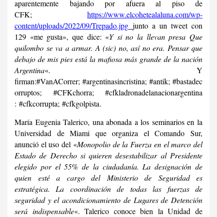
aparentemente bajando por afuera al piso de
CFK;
https://www.elcohetealaluna.
com/wp-
content/uploads/2022/
09/Trepado.jpg
junto a un tweet con
129 «me gusta», que dice: «
Y si no la llevan presa Que
quilombo se va a armar. A (sic) no, así no era. Pensar que
debajo de mis pies está la mafiosa más grande de la nación
Argentina
«. Y
firman:
#
VanACorrer;
#
argentinasincristina;
#
antik;
#
bastadec
orruptos;
#
CFKchorra;
#
cfkladronadelanacionargentina
:
#
cfkcorrupta;
#
cfkgolpista.
María Eugenia Talerico, una abonada a los seminarios en la
Universidad de Miami que organiza el Comando Sur,
anunció el uso del «
Monopolio de la Fuerza en el marco del
Estado de Derecho si quieren desestabilizar al Presidente
elegido por el 55% de la ciudadanía. La designación de
quien esté a cargo del Ministerio de Seguridad es
estratégica. La coordinación de todas las fuerzas de
seguridad y el acondicionamiento de Lugares de Detención
será indispensable
«. Talerico conoce bien la Unidad de