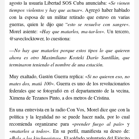
agosto la usuaria Libertad SOS Cuba anunciaba: «
Se vienen
tiempos violentos y hay que actuar
«. Agregó haber hablado
con la esposa de un militar retirado que estuvo en varias
guerras, quien le dijo que “
esto se resuelve con sangre
«.
Morel asiente: «
Hay que matarlos, ma-tar-los
«. Un tercero,
@saveclocktower, lo cuestiona:
—
No hay que matarlos porque estos tipos lo que quieren
ahora es otro Maximiliano Kosteki Darío Santillán, que
terminaron teniendo el nombre de una estación.
Muy exaltado, Gastón Guerra replica: «
Si no quieren eso, no
mates dos, matá 100
«. Guerra es uno de los revolucionarios
federales que se fotografió en el departamento de la vecina,
Ximena de Tezanos Pinto, a dos metros de Cristina.
En una entrevista en la radio Con Vos, Morel dice que con la
política y la legalidad no se puede hacer nada, por lo cual
recomienda organizarse para «
prender fuego al país
» y
«
matarlos a todo
s
«. En su perfil, manifiesta su deseo de:
«
Bala a los kirchneristas
«. El soldado voluntario del Ejército