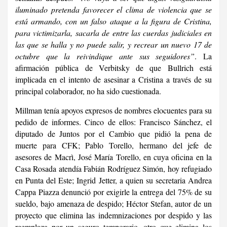
iluminado pretenda favorecer el clima de violencia que se
está armando, con un falso ataque a la figura de Cristina,
para victimizarla, sacarla de entre las cuerdas judiciales en
las que se halla y no puede salir, y recrear un nuevo 17 de
octubre que la reivindique ante sus seguidores”
. La
afirmación pública de Verbitsky de que Bullrich está
implicada en el intento de asesinar a Cristina a través de su
principal colaborador, no ha sido cuestionada.
Millman tenía apoyos expresos de nombres elocuentes para su
pedido de informes. Cinco de ellos: Francisco Sánchez, el
diputado de Juntos por el Cambio que pidió la pena de
muerte para CFK; Pablo Torello, hermano del jefe de
asesores de Macrì, José María Torello, en cuya oficina en la
Casa Rosada atendía Fabián Rodríguez Simón, hoy refugiado
en Punta del Este; Ingrid Jetter, a quien su secretaria Andrea
Cappa Piazza denunció por exigirle la entrega del 75% de su
sueldo, bajo amenaza de despido; Héctor Stefan, autor de un
proyecto que elimina las indemnizaciones por despido y las
reemplaza por un seguro temporario, otro que elimina los