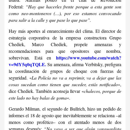
Federal:
“Hay que hacerles frente porque a esta gente son
como neo-montoneros (…), por eso estamos convocando
para salir a la calle y que pase lo que pase”.
Hay más aportes al enrarecimiento del clima. El director de
estrategia corporativa de la empresa constructora Grupo
Chediek, Marco Chediek, propele amenazas y
recomendaciones para que opositores que nombra,
https://www.youtube.com/watch?
sobrevivan. Está en
v=9dY5q0qTQLE
.
Su amenaza, afirma Verbitsky, prefigura
la coordinación de grupos de choque con fuerzas de
seguridad. «
La Policía no va a reprimir, va a dejar que las
cosas sucedan como tienen que suceder, estás notificado
«,
dice Chediek. También aconseja llevar «
chalecos, porque de
este lado no hay balas de goma
«.
Gerardo Milman, el segundo de Bullrich, hizo un pedido de
informes el 18 de agosto que inevitablemente se relaciona –al
menos como profético– con el atentado menos de dos
semanas después:
“No vaya a ser que algún vanguardista