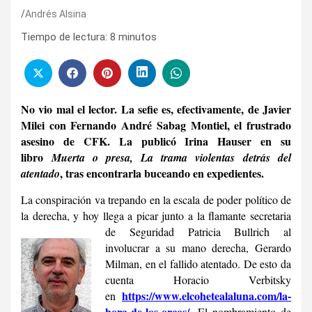
Andrés Alsina
Tiempo de lectura:
8
minutos
No vio mal el lector. La sefie es, efectivamente, de Javier
Milei con Fernando André Sabag Montiel, el frustrado
asesino de CFK. La publicó Irina Hauser en su
libro
Muerta o presa, La trama violentas
detrás del
, tras encontrarla buceando en expedientes.
atentado
La conspiración va trepando en la escala de poder político de
la derecha, y hoy llega a picar junto a la flamante secretaria
de Seguridad
Patricia Bullrich al
involucrar a su mano derecha, Gerardo
Milman, en el fallido atentado. De esto da
cuenta Horacio Verbitsky
https://www.elcohetealaluna.
com/la-
en
hora-de-los-orcos/
.
El nombramiento de