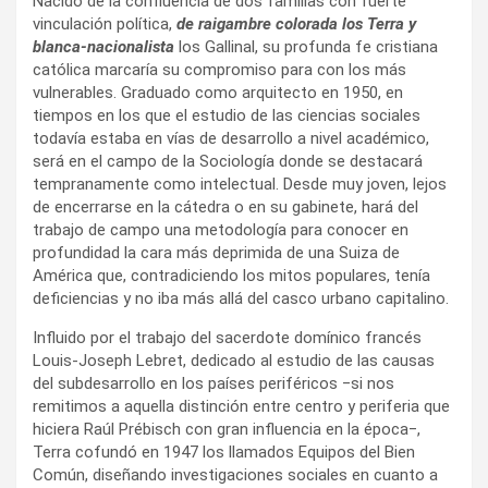
Nacido de la confluencia de dos familias con fuerte
vinculación política,
de raigambre colorada los Terra y
blanca-nacionalista
los Gallinal, su profunda fe cristiana
católica marcaría su compromiso para con los más
vulnerables. Graduado como arquitecto en 1950, en
tiempos en los que el estudio de las ciencias sociales
todavía estaba en vías de desarrollo a nivel académico,
será en el campo de la Sociología donde se destacará
tempranamente como intelectual. Desde muy joven, lejos
de encerrarse en la cátedra o en su gabinete, hará del
trabajo de campo una metodología para conocer en
profundidad la cara más deprimida de una Suiza de
América que, contradiciendo los mitos populares, tenía
deficiencias y no iba más allá del casco urbano capitalino.
Influido por el trabajo del sacerdote domínico francés
Louis-Joseph Lebret, dedicado al estudio de las causas
del subdesarrollo en los países periféricos ‒si nos
remitimos a aquella distinción entre centro y periferia que
hiciera Raúl Prébisch con gran influencia en la época‒,
Terra cofundó en 1947 los llamados Equipos del Bien
Común, diseñando investigaciones sociales en cuanto a