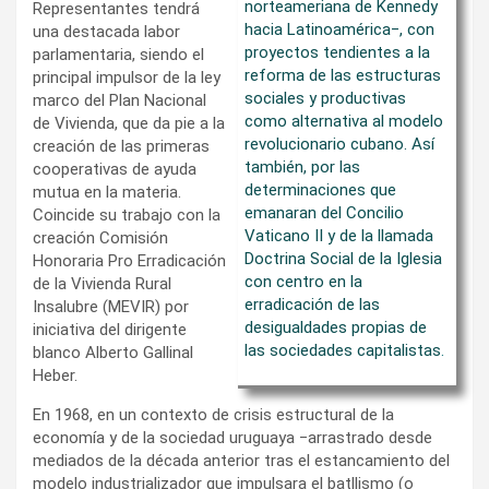
norteameriana de Kennedy
Representantes tendrá
hacia Latinoamérica‒, con
una destacada labor
proyectos tendientes a la
parlamentaria, siendo el
reforma de las estructuras
principal impulsor de la ley
sociales y productivas
marco del Plan Nacional
como alternativa al modelo
de Vivienda, que da pie a la
revolucionario cubano. Así
creación de las primeras
también, por las
cooperativas de ayuda
determinaciones que
mutua en la materia.
emanaran del Concilio
Coincide su trabajo con la
Vaticano II y de la llamada
creación Comisión
Doctrina Social de la Iglesia
Honoraria Pro Erradicación
con centro en la
de la Vivienda Rural
erradicación de las
Insalubre (MEVIR) por
desigualdades propias de
iniciativa del dirigente
las sociedades capitalistas
.
blanco Alberto Gallinal
Heber.
En 1968, en un contexto de crisis estructural de la
economía y de la sociedad uruguaya ‒arrastrado desde
mediados de la década anterior tras el estancamiento del
modelo industrializador que impulsara el batllismo (o