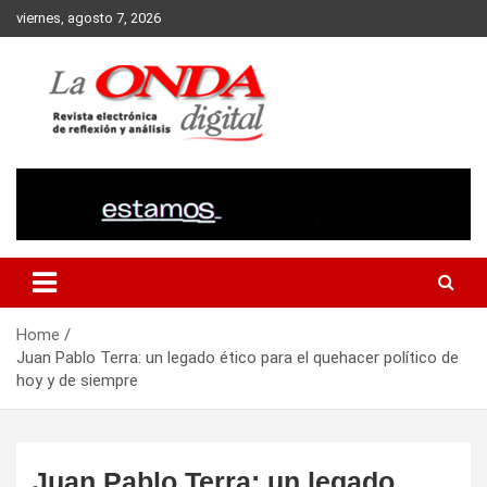
Skip
viernes, agosto 7, 2026
to
content
Revista electronica de reflexion y analisis
Home
Juan Pablo Terra: un legado ético para el quehacer político de
hoy y de siempre
Juan Pablo Terra: un legado