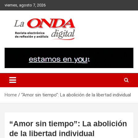
Skip
viernes, agosto 7, 2026
to
content
Revista electronica de reflexion y analisis
Home
“Amor sin tiempo”: La abolición de la libertad individual
“Amor sin tiempo”: La abolición
de la libertad individual