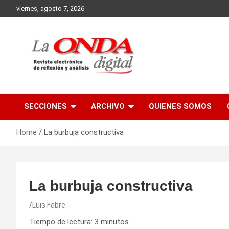
Skip
viernes, agosto 7, 2026
to
content
Revista electronica de reflexion y analisis
SECCIONES
ARCHIVO
QUIENES SOMOS
Home
La burbuja constructiva
La burbuja constructiva
Luis Fabre-
Tiempo de lectura:
3
minutos