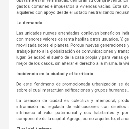
obstante estar terminadas, demoran su compra-venta. En t
gastos comunes e impuestos a viviendas vacías. Esta sit
alquileres con apoyo desde el Estado neutralizando requisi
La demanda:
Las unidades nuevas arrendadas conllevan beneficios indi
con menores valores de renta habilita otros usuarios. Y, g
movilizada sobre el planeta. Porque nuevas generaciones y
trabajo junto a la globalización de comunicaciones y tran
lugar. Se acabó el sueño de la casa propia y para varias g
mejor de los casos, sin alterar el derecho a la misma, la vi
Incidencia en la ciudad y el territorio
De este fenómeno de promocionada urbanización se desp
sobre el cual interactúan edificaciones y grupos humanos
La creación de ciudad es colectiva y atemporal, prod
intromisión no regulada de edificaciones con diseños a
intrínseca al valor patrimonial y sus habitantes y, por
componente de la capital. Agrego, como arquitecto, el a
El rol del turismo