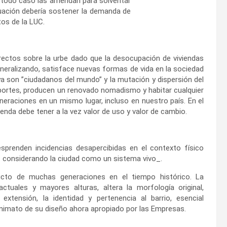
odo caso las arriendan para solventar
uación debería sostener la demanda de
tos de la LUC.
rectos sobre la urbe dado que la desocupación de viviendas
eneralizando, satisface nuevas formas de vida en la sociedad
a son ”ciudadanos del mundo” y la mutación y dispersión del
sportes, producen un renovado nomadismo y habitar cualquier
eneraciones en un mismo lugar, incluso en nuestro país. En el
vienda debe tener a la vez valor de uso y valor de cambio.
renden incidencias desapercibidas en el contexto físico
_ considerando la ciudad como un sistema vivo_.
ucto de muchas generaciones en el tiempo histórico. La
ctuales y mayores alturas, altera la morfología original,
 extensión, la identidad y pertenencia al barrio, esencial
nonimato de su diseño ahora apropiado por las Empresas.