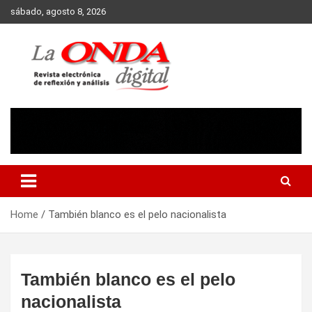
Skip
sábado, agosto 8, 2026
to
content
Revista electronica de reflexion y analisis
Home
También blanco es el pelo nacionalista
También blanco es el pelo
nacionalista