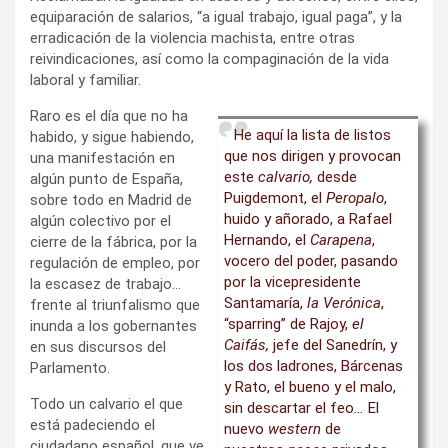
equiparación de salarios, “a igual trabajo, igual paga”, y la
erradicación de la violencia machista, entre otras
reivindicaciones, así como la compaginación de la vida
laboral y familiar.
Raro es el día que no ha
He aquí la lista de listos
habido, y sigue habiendo,
que nos dirigen y provocan
una manifestación en
este
calvario,
desde
algún punto de España,
Puigdemont, el
Peropalo
,
sobre todo en Madrid de
huido y añorado, a Rafael
algún colectivo por el
Hernando, el
Carapena
,
cierre de la fábrica, por la
vocero del poder, pasando
regulación de empleo, por
por la vicepresidente
la escasez de trabajo…
Santamaría,
la Verónica
,
frente al triunfalismo que
“sparring” de Rajoy,
el
inunda a los gobernantes
Caifás,
jefe del Sanedrín, y
en sus discursos del
los dos ladrones, Bárcenas
Parlamento.
y Rato, el bueno y el malo,
Todo un calvario el que
sin descartar el feo
…
El
está padeciendo el
nuevo
western
de
ciudadano español, que ve