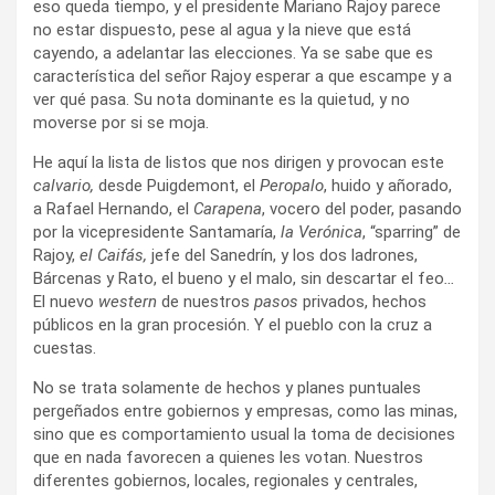
eso queda tiempo, y el presidente Mariano Rajoy parece
no estar dispuesto, pese al agua y la nieve que está
cayendo, a adelantar las elecciones. Ya se sabe que es
característica del señor Rajoy esperar a que escampe y a
ver qué pasa. Su nota dominante es la quietud, y no
moverse por si se moja.
He aquí la lista de listos que nos dirigen y provocan este
calvario,
desde Puigdemont, el
Peropalo
, huido y añorado,
a Rafael Hernando, el
Carapena
, vocero del poder, pasando
por la vicepresidente Santamaría,
la Verónica
, “sparring” de
Rajoy,
el Caifás,
jefe del Sanedrín, y los dos ladrones,
Bárcenas y Rato, el bueno y el malo, sin descartar el feo
…
El nuevo
western
de nuestros
pasos
privados, hechos
públicos en la gran procesión. Y el pueblo con la cruz a
cuestas.
No se trata solamente de hechos y planes puntuales
pergeñados entre gobiernos y empresas, como las minas,
sino que es comportamiento usual la toma de decisiones
que en nada favorecen a quienes les votan. Nuestros
diferentes gobiernos, locales, regionales y centrales,