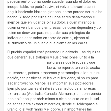
padecimiento, como suele suceder cuando el dolor es
insoportable, no podrá revivir, ni volver a levantarse, ni
seguir haciendo historia gloriosa, como parece ser que ha
hecho. Y todo por culpa de unos seres desalmados e
ineptos que en lugar de oír su dolor, siguen mirando a
quien sirven, bancos y empresas, de quien dependen y por
quien se desviven para no perder sus privilegios de
individuos asentados en torre de cristal, ajenos al
sufrimiento de un pueblo que clama en las calles.
El pueblo español está pasando un calvario. Las riquezas
que generan sus trabajos y sus creaciones junto a
la
naturaleza que le rodea y que
labra, no repercuten en él, acaba
en terceros, países, empresas y personajes, a los que su
nación, tan patriotas, ni les va ni les viene, si no es para
sacar provecho. Menos les importan sus pobladores.
Ejemplo puntual es el interés desmedido de empresas
extranjeras (Australia, Canadá, Alemania), en connivencia
con políticos, por abrir minas a cielo abierto en multitud
de zonas para extraer minerales, desde el feldespato al
uranio, o el wolframio y el cobre, sin importarles las