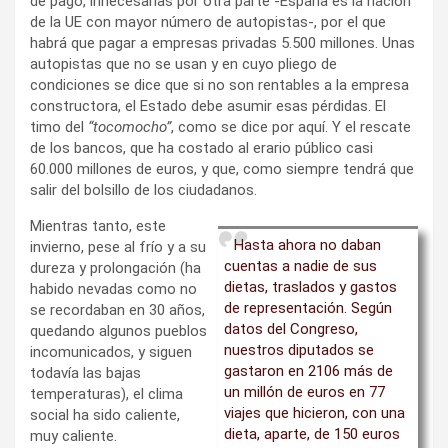
de pago, innecesarias por otra parte -España es la nación
de la UE con mayor número de autopistas-, por el que
habrá que pagar a empresas privadas 5.500 millones. Unas
autopistas que no se usan y en cuyo pliego de
condiciones se dice que si no son rentables a la empresa
constructora, el Estado debe asumir esas pérdidas. El
timo del
“tocomocho”
, como se dice por aquí. Y el rescate
de los bancos, que ha costado al erario público casi
60.000 millones de euros, y que, como siempre tendrá que
salir del bolsillo de los ciudadanos.
Mientras tanto, este
Hasta ahora no daban
invierno, pese al frío y a su
cuentas a nadie de sus
dureza y prolongación (ha
dietas, traslados y gastos
habido nevadas como no
de representación. Según
se recordaban en 30 años,
datos del Congreso,
quedando algunos pueblos
nuestros diputados se
incomunicados, y siguen
gastaron en 2106 más de
todavía las bajas
un millón de euros en 77
temperaturas), el clima
viajes que hicieron, con una
social ha sido caliente,
dieta, aparte, de 150 euros
muy caliente.