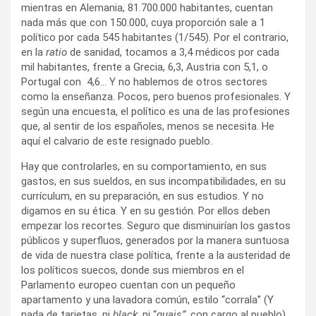
mientras en Alemania, 81.700.000 habitantes, cuentan
nada más que con 150.000, cuya proporción sale a 1
político por cada 545 habitantes (1/545). Por el contrario,
en la
ratio
de sanidad, tocamos a 3,4 médicos por cada
mil habitantes, frente a Grecia, 6,3, Austria con 5,1, o
Portugal con 4,6… Y no hablemos de otros sectores
como la enseñanza. Pocos, pero buenos profesionales. Y
según una encuesta, el político es una de las profesiones
que, al sentir de los españoles, menos se necesita. He
aquí el calvario de este resignado pueblo.
Hay que controlarles, en su comportamiento, en sus
gastos, en sus sueldos, en sus incompatibilidades, en su
currículum, en su preparación, en sus estudios. Y no
digamos en su ética. Y en su gestión. Por ellos deben
empezar los recortes. Seguro que disminuirían los gastos
públicos y superfluos, generados por la manera suntuosa
de vida de nuestra clase política, frente a la austeridad de
los políticos suecos, donde sus miembros en el
Parlamento europeo cuentan con un pequeño
apartamento y una lavadora común, estilo “corrala” (Y
nada de tarjetas, ni
black
, ni “
guais”,
con cargo al pueblo).