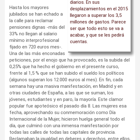
diarios. En sus
Hasta los mayores
desplazamientos en el 2015
jubilados se han echado a
llegaron a superar los 3,5
la calle para reclamar
millones de gastos. Parece
pensiones dignas -más del
ser que todo esto se va a
33% no llegan al salario
acabar, y que se les pedirá
mínimo interprofesional
cuentas.
fijado en 720 euros mes-.
Una de las más enconadas
peticiones, por el enojo que ha provocado, es la subida del
0,25% que ha hecho el gobierno en el presente curso,
frente al 1,5 % que se han subido el sueldo los políticos
(algunos superan los 12.000 euros al mes). En fin, cada
semana hay una masiva manifestación, en Madrid y en
otras ciudades de España, a las que se suman, los
jóvenes, estudiantes y en paro, la mayoría. Este clamor
popular fue apoteósico el pasado día 8. Las mujeres esa
fecha, aprovechando su conmemoración como Día
Internacional de la Mujer, hicieron huelga general todo el
día, que culminó con una inmensa manifestación por
todas las calles de todas las capitales de provincia.
Reclamaban la igualdad en deberes y derechos, entre ellos,