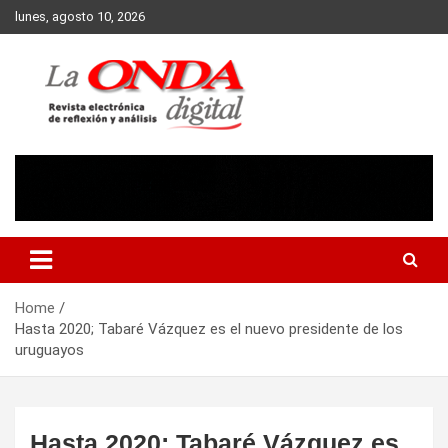
Skip
lunes, agosto 10, 2026
to
content
Revista electronica de reflexion y analisis
Home
Hasta 2020; Tabaré Vázquez es el nuevo presidente de los
uruguayos
Hasta 2020; Tabaré Vázquez es