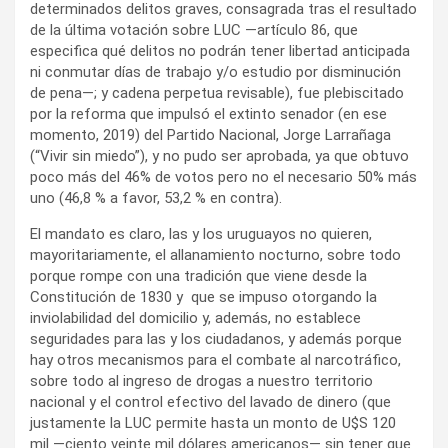
determinados delitos graves, consagrada tras el resultado
de la última votación sobre LUC —artículo 86, que
especifica qué delitos no podrán tener libertad anticipada
ni conmutar días de trabajo y/o estudio por disminución
de pena—; y cadena perpetua revisable), fue plebiscitado
por la reforma que impulsó el extinto senador (en ese
momento, 2019) del Partido Nacional, Jorge Larrañaga
(“Vivir sin miedo”), y no pudo ser aprobada, ya que obtuvo
poco más del 46% de votos pero no el necesario 50% más
uno (46,8 % a favor, 53,2 % en contra).
El mandato es claro, las y los uruguayos no quieren,
mayoritariamente, el allanamiento nocturno, sobre todo
porque rompe con una tradición que viene desde la
Constitución de 1830 y que se impuso otorgando la
inviolabilidad del domicilio y, además, no establece
seguridades para las y los ciudadanos, y además porque
hay otros mecanismos para el combate al narcotráfico,
sobre todo al ingreso de drogas a nuestro territorio
nacional y el control efectivo del lavado de dinero (que
justamente la LUC permite hasta un monto de U$S 120
mil —ciento veinte mil dólares americanos— sin tener que