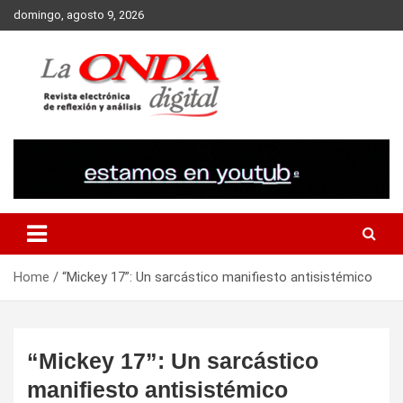
Skip
domingo, agosto 9, 2026
to
content
Revista electronica de reflexion y analisis
Home
“Mickey 17”: Un sarcástico manifiesto antisistémico
“Mickey 17”: Un sarcástico
manifiesto antisistémico