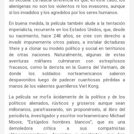
su secuela. La radical diferencia es que, en este caso, los
alienígenas no son los violentos ni los invasores, aunque
sí los invadidos y los agredidos por los seres humanos.
En buena medida, la película también alude a la tentación
imperialista, recurrente en los Estados Unidos, que, desde
su nacimiento, hace 248 años, se cree con derecho a
invadir impunemente otros países, a instalar dictaduras
títere y a clonar su modelo político y social en territorios
de otras naciones. Naturalmente, algunas de estas
aventuras militares culminaron con estrepitosos
fracasos, como la derrota en la Guerra del Vietnam, de
donde los soldados norteamericanos salieron
despavoridos luego de padecer cuantiosas pérdidas a
manos de los valientes guerrilleros Viet Kong.
La película se mofa ácidamente de la política y de los
políticos alienados, rústicos y groseros aunque sean
millonarios, parafraseando, sin proponérselo, al libro del
periodista, investigador y escritor norteamericano Michael
Moore, “Estúpidos hombres blancos”, que es una
demoledora crítica a sus compatriotas