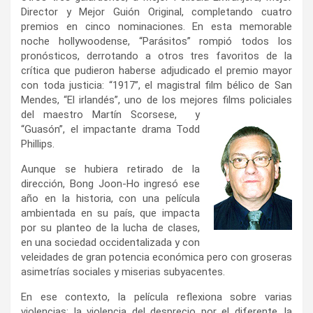
Director y Mejor Guión Original, completando cuatro
premios en cinco nominaciones. En esta memorable
noche hollywoodense, “Parásitos” rompió todos los
pronósticos, derrotando a otros tres favoritos de la
crítica que pudieron haberse adjudicado el premio mayor
con toda justicia: “1917”, el magistral film bélico de San
Mendes, “El irlandés”, uno de los mejores films policiales
del maestro Martín Scorsese, y
“Guasón”, el impactante drama Todd
Phillips.
Aunque se hubiera retirado de la
dirección, Bong Joon-Ho ingresó ese
año en la historia, con una película
ambientada en su país, que impacta
por su planteo de la lucha de clases,
en una sociedad occidentalizada y con
veleidades de gran potencia económica pero con groseras
asimetrías sociales y miserias subyacentes.
En ese contexto, la película reflexiona sobre varias
violencias: la violencia del desprecio por el diferente, la