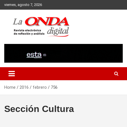
Skip
viernes, agosto 7, 2026
to
content
Revista electronica de reflexion y analisis
Home
2016
febrero
756