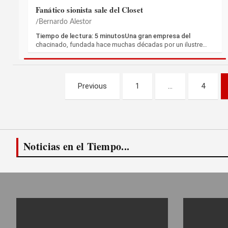
Fanático sionista sale del Closet
Bernardo Alestor
Tiempo de lectura: 5 minutosUna gran empresa del
chacinado, fundada hace muchas décadas por un ilustre…
Paginación
Previous
1
…
4
de
entradas
Noticias en el Tiempo...