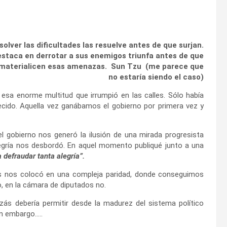
solver las dificultades las resuelve antes de que surjan.
estaca en derrotar a sus enemigos triunfa antes de que
 materialicen esas amenazas. Sun Tzu (me parece que
no estaría siendo el caso)
esa enorme multitud que irrumpió en las calles. Sólo había
recido. Aquella vez ganábamos el gobierno por primera vez y
l gobierno nos generó la ilusión de una mirada progresista
legría nos desbordó. En aquel momento publiqué junto a una
 defraudar tanta alegría”.
as nos colocó en una compleja paridad, donde
conseguimos
, en la cámara de diputados no.
zás debería permitir desde la madurez del sistema político
sin embargo…..