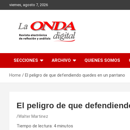
Skip
viernes, agosto 7, 2026
to
content
Revista electronica de reflexion y analisis
SECCIONES
ARCHIVO
QUIENES SOMOS
Home
El peligro de que defendiendo quedes en un pantano
El peligro de que defendien
Walter Martinez
Tiempo de lectura:
4
minutos