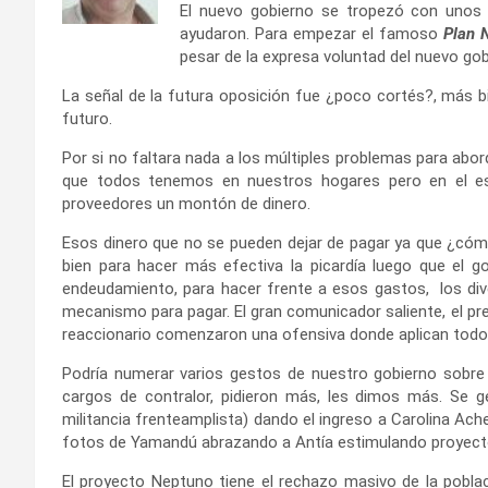
El nuevo gobierno se tropezó con unos
ayudaron. Para empezar el famoso
Plan 
pesar de la expresa voluntad del nuevo gob
La señal de la futura oposición fue ¿poco cortés?, más b
futuro.
Por si no faltara nada a los múltiples problemas para ab
que todos tenemos en nuestros hogares pero en el es
proveedores un montón de dinero.
Esos dinero que no se pueden dejar de pagar ya que ¿cóm
bien para hacer más efectiva la picardía luego que el g
endeudamiento, para hacer frente a esos gastos, los div
mecanismo para pagar. El gran comunicador saliente, el pre
reaccionario comenzaron una ofensiva donde aplican todo
Podría numerar varios gestos de nuestro gobierno sobre 
cargos de contralor, pidieron más, les dimos más. Se ge
militancia frenteamplista) dando el ingreso a Carolina Ach
fotos de Yamandú abrazando a Antía estimulando proyect
El proyecto Neptuno tiene el rechazo masivo de la pobla