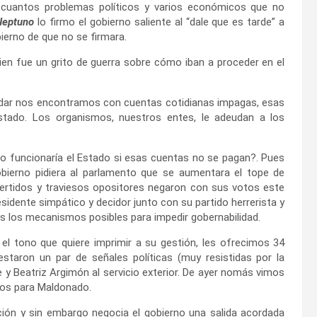
 cuantos problemas políticos y varios económicos que no
Neptuno
lo firmo el gobierno saliente al “dale que es tarde” a
ierno de que no se firmara.
ien fue un grito de guerra sobre cómo iban a proceder en el
ordar nos encontramos con cuentas cotidianas impagas, esas
tado. Los organismos, nuestros entes, le adeudan a los
o funcionaría el Estado si esas cuentas no se pagan?. Pues
obierno pidiera al parlamento que se aumentara el tope de
ertidos y traviesos opositores negaron con sus votos este
sidente simpático y decidor junto con su partido herrerista y
s los mecanismos posibles para impedir gobernabilidad.
el tono que quiere imprimir a su gestión, les ofrecimos 34
staron un par de señales políticas (muy resistidas por la
e y Beatriz Argimón al servicio exterior. De ayer nomás vimos
os para Maldonado.
ción y sin embargo negocia el gobierno una salida acordada