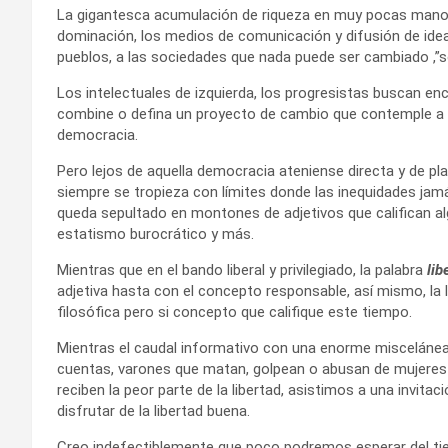
La gigantesca acumulación de riqueza en muy pocas manos 
dominación, los medios de comunicación y difusión de ideas
pueblos, a las sociedades que nada puede ser cambiado ,”s
Los intelectuales de izquierda, los progresistas buscan enc
combine o defina un proyecto de cambio que contemple a
democracia.
Pero lejos de aquella democracia ateniense directa y de pl
siempre se tropieza con límites donde las inequidades jamá
queda sepultado en montones de adjetivos que califican algu
estatismo burocrático y más.
Mientras que en el bando liberal y privilegiado, la palabra
lib
adjetiva hasta con el concepto responsable, así mismo, la 
filosófica pero si concepto que califique este tiempo.
Mientras el caudal informativo con una enorme miscelánea
cuentas, varones que matan, golpean o abusan de mujeres 
reciben la peor parte de la libertad, asistimos a una invit
disfrutar de la libertad buena.
Creo indefectiblemente que poco podremos esperar del ti