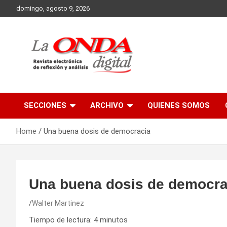
Skip
domingo, agosto 9, 2026
to
content
Revista electronica de reflexion y analisis
SECCIONES
ARCHIVO
QUIENES SOMOS
Home
Una buena dosis de democracia
Una buena dosis de democra
Walter Martinez
Tiempo de lectura:
4
minutos