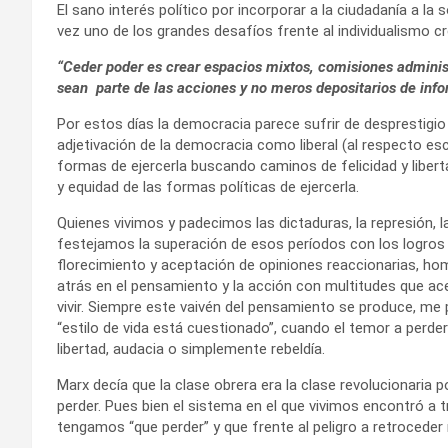
El sano interés político por incorporar a la ciudadanía a la
vez uno de los grandes desafíos frente al individualismo cr
“Ceder poder es crear espacios mixtos, comisiones adminis
sean parte de las acciones y no meros depositarios de inf
Por estos días la democracia parece sufrir de desprestigio
adjetivación de la democracia como liberal (al respecto escr
formas de ejercerla buscando caminos de felicidad y libert
y equidad de las formas políticas de ejercerla.
Quienes vivimos y padecimos las dictaduras, la represión, la
festejamos la superación de esos períodos con los logros
florecimiento y aceptación de opiniones reaccionarias, hom
atrás en el pensamiento y la acción con multitudes que a
vivir. Siempre este vaivén del pensamiento se produce, me
“estilo de vida está cuestionado”, cuando el temor a perde
libertad, audacia o simplemente rebeldía.
Marx decía que la clase obrera era la clase revolucionaria
perder. Pues bien el sistema en el que vivimos encontró a 
tengamos “que perder” y que frente al peligro a retroceder