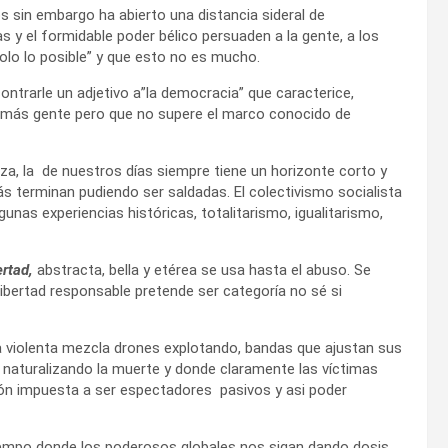
sin embargo ha abierto una distancia sideral de
 y el formidable poder bélico persuaden a la gente, a los
olo lo posible” y que esto no es mucho.
ontrarle un adjetivo a”la democracia” que caracterice,
 más gente pero que no supere el marco conocido de
aza, la de nuestros días siempre tiene un horizonte corto y
s terminan pudiendo ser saldadas. El colectivismo socialista
nas experiencias históricas, totalitarismo, igualitarismo,
ertad,
abstracta, bella y etérea se usa hasta el abuso. Se
libertad responsable pretende ser categoría no sé si
 violenta mezcla drones explotando, bandas que ajustan sus
naturalizando la muerte y donde claramente las víctimas
ación impuesta a ser espectadores pasivos y asi poder
empo donde los poderosos globales nos sigan dando dosis