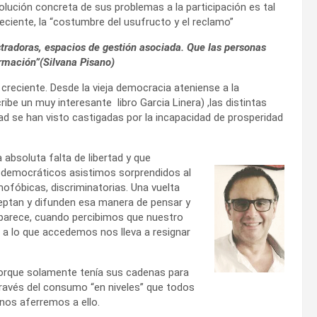
 solución concreta de sus problemas a la participación es tal
eciente, la “costumbre del usufructo y el reclamo”
tradoras, espacios de gestión asociada. Que las personas
ormación”(Silvana Pisano)
 creciente. Desde la vieja democracia ateniense a la
ibe un muy interesante libro Garcia Linera) ,las distintas
ad se han visto castigadas por la incapacidad de prosperidad
 absoluta falta de libertad y que
 democráticos asistimos sorprendidos al
ofóbicas, discriminatorias. Una vuelta
ceptan y difunden esa manera de pensar y
 parece, cuando percibimos que nuestro
r a lo que accedemos nos lleva a resignar
 porque solamente tenía sus cadenas para
través del consumo “en niveles” que todos
 nos aferremos a ello.