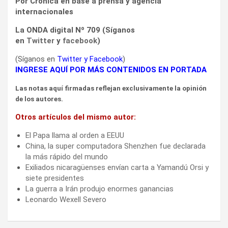
Por Crónica en base a prensa y agencia
internacionales
La ONDA digital Nº 709 (Síganos
en
Twitter
y
facebook
)
(Síganos en
Twitter
y
Facebook
)
INGRESE AQUÍ POR MÁS CONTENIDOS EN PORTADA
Las notas aquí firmadas reflejan exclusivamente la opinión
de los autores.
Otros artículos del mismo autor:
El Papa llama al orden a EEUU
China, la super computadora Shenzhen fue declarada
la más rápido del mundo
Exiliados nicaragüenses envían carta a Yamandú Orsi y
siete presidentes
La guerra a Irán produjo enormes ganancias
Leonardo Wexell Severo