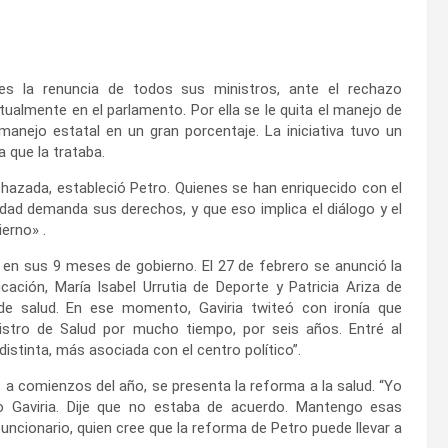
es la renuncia de todos sus ministros, ante el rechazo
tualmente en el parlamento. Por ella se le quita el manejo de
anejo estatal en un gran porcentaje. La iniciativa tuvo un
 que la trataba.
chazada, estableció Petro. Quienes se han enriquecido con el
dad demanda sus derechos, y que eso implica el diálogo y el
ierno» .
o en sus 9 meses de gobierno. El 27 de febrero se anunció la
cación, María Isabel Urrutia de Deporte y Patricia Ariza de
de salud. En ese momento, Gaviria twiteó con ironía que
istro de Salud por mucho tiempo, por seis años. Entré al
istinta, más asociada con el centro político”.
a, a comienzos del año, se presenta la reforma a la salud. “Yo
ijo Gaviria. Dije que no estaba de acuerdo. Mantengo esas
uncionario, quien cree que la reforma de Petro puede llevar a