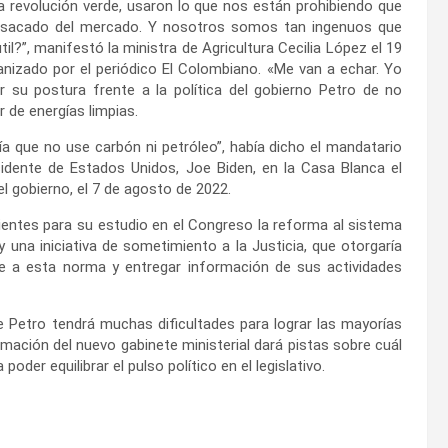
la revolución verde, usaron lo que nos están prohibiendo que
a sacado del mercado. Y nosotros somos tan ingenuos que
?”, manifestó la ministra de Agricultura Cecilia López el 19
anizado por el periódico El Colombiano. «Me van a echar. Yo
ar su postura frente a la política del gobierno Petro de no
 de energías limpias.
a que no use carbón ni petróleo”, había dicho el mandatario
sidente de Estados Unidos, Joe Biden, en la Casa Blanca el
el gobierno, el 7 de agosto de 2022.
entes para su estudio en el Congreso la reforma al sistema
y una iniciativa de sometimiento a la Justicia, que otorgaría
e a esta norma y entregar información de sus actividades
te Petro tendrá muchas dificultades para lograr las mayorías
rmación del nuevo gabinete ministerial dará pistas sobre cuál
oder equilibrar el pulso político en el legislativo.