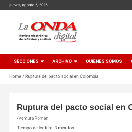
Skip
jueves, agosto 6, 2026
to
content
Revista electronica de reflexion y analisis
SECCIONES
ARCHIVO
QUIENES SOMOS
Home
Ruptura del pacto social en Colombia
Ruptura del pacto social en
Ventura Roman
Tiempo de lectura:
3
minutos