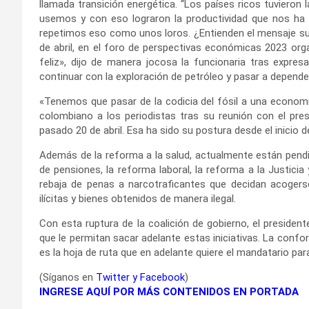
llamada transición energética. “Los países ricos tuvieron 
usemos y con eso lograron la productividad que nos h
repetimos eso como unos loros. ¿Entienden el mensaje sutil
de abril, en el foro de perspectivas económicas 2023 org
feliz», dijo de manera jocosa la funcionaria tras expres
continuar con la exploración de petróleo y pasar a depender
«Tenemos que pasar de la codicia del fósil a una economí
colombiano a los periodistas tras su reunión con el pre
pasado 20 de abril. Esa ha sido su postura desde el inicio d
Además de la reforma a la salud, actualmente están pendi
de pensiones, la reforma laboral, la reforma a la Justicia 
rebaja de penas a narcotraficantes que decidan acogers
ilícitas y bienes obtenidos de manera ilegal.
Con esta ruptura de la coalición de gobierno, el presiden
que le permitan sacar adelante estas iniciativas. La confo
es la hoja de ruta que en adelante quiere el mandatario para p
(Síganos en
Twitter
y
Facebook
)
INGRESE AQUÍ POR MÁS CONTENIDOS EN PORTADA