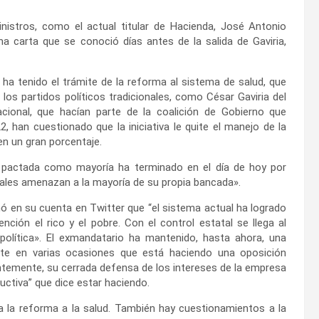
istros, como el actual titular de Hacienda, José Antonio
na carta que se conoció días antes de la salida de Gaviria,
 ha tenido el trámite de la reforma al sistema de salud, que
 los partidos políticos tradicionales, como César Gaviria del
acional, que hacían parte de la coalición de Gobierno que
2, han cuestionado que la iniciativa le quite el manejo de la
en un gran porcentaje.
ica pactada como mayoría ha terminado en el día de hoy por
uales amenazan a la mayoría de su propia bancada».
rmó en su cuenta en Twitter que “el sistema actual ha logrado
ción el rico y el pobre. Con el control estatal se llega al
a política». El exmandatario ha mantenido, hasta ahora, una
nte en varias ocasiones que está haciendo una oposición
temente, su cerrada defensa de los intereses de la empresa
uctiva” que dice estar haciendo.
a la reforma a la salud. También hay cuestionamientos a la