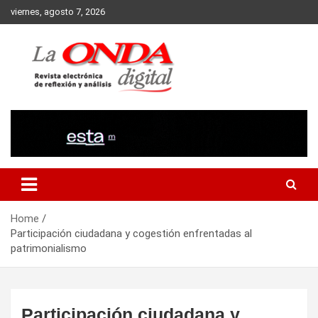
Skip
viernes, agosto 7, 2026
to
content
Revista electronica de reflexion y analisis
Home
Participación ciudadana y cogestión enfrentadas al
patrimonialismo
Participación ciudadana y