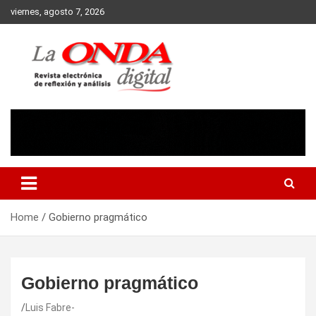
Skip
viernes, agosto 7, 2026
to
content
Revista electronica de reflexion y analisis
Home
Gobierno pragmático
Gobierno pragmático
Luis Fabre-