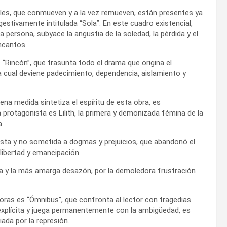
les, que conmueven y a la vez remueven, están presentes ya
gestivamente intitulada “Sola”. En este cuadro existencial,
 persona, subyace la angustia de la soledad, la pérdida y el
ncantos.
Rincón”, que trasunta todo el drama que origina el
la cual deviene padecimiento, dependencia, aislamiento y
ena medida sintetiza el espíritu de esta obra, es
 protagonista es Lilith, la primera y demonizada fémina de la
a.
lasta y no sometida a dogmas y prejuicios, que abandonó el
libertad y emancipación.
za y la más amarga desazón, por la demoledora frustración
oras es “Ómnibus”, que confronta al lector con tragedias
 explícita y juega permanentemente con la ambigüedad, es
iada por la represión.