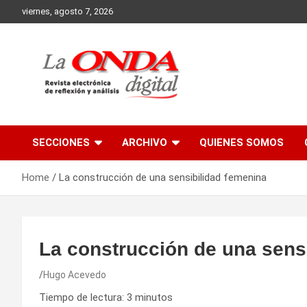
Skip
viernes, agosto 7, 2026
to
content
Revista electronica de reflexion y analisis
SECCIONES
ARCHIVO
QUIENES SOMOS
Home
La construcción de una sensibilidad femenina
La construcción de una sens
Hugo Acevedo
Tiempo de lectura:
3
minutos