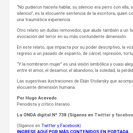
“No pudieron hacerla hablar, su silencio era perro con ella, 
silencio”, es la elocuente sentencia de la escritora, quien 
una traumática experiencia.
Otro relato sin dudas removedor, que alude también a un t
evocación del terror en su más contundente dimensión.
En este relato, que impacta por su poder descriptivo, la v
regreso a un pasado de espanto, de cárcel, represión, tort
“Y la nombraron mujer” es una visión simbólica y cuasi aleg
entre el amor, el desamor, el abandono, la soledad, la pérdid
Las sugestivas ilustraciones de Elián Stolarsky que acompañ
elocuente dimensión humana.
Por Hugo Acevedo
Periodista y crítico literario
La ONDA digital Nº 738 (Síganos en
Twitter
y
facebo
(Síganos en
Twitter
y
Facebook
)
INGRESE AQUÍ POR MÁS CONTENIDOS EN PORTADA