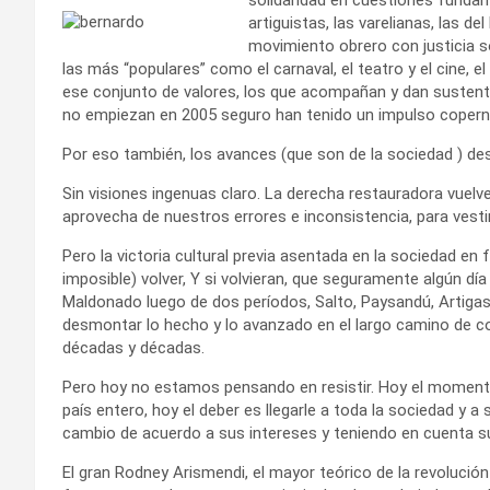
artiguistas, las varelianas, las de
movimiento obrero con justicia so
las más “populares” como el carnaval, el teatro y el cine, el 
ese conjunto de valores, los que acompañan y dan sustento r
no empiezan en 2005 seguro han tenido un impulso copern
Por eso también, los avances (que son de la sociedad ) de
Sin visiones ingenuas claro. La derecha restauradora vuelv
aprovecha de nuestros errores e inconsistencia, para vesti
Pero la victoria cultural previa asentada en la sociedad en 
imposible) volver, Y si volvieran, que seguramente algún d
Maldonado luego de dos períodos, Salto, Paysandú, Artigas,
desmontar lo hecho y lo avanzado en el largo camino de co
décadas y décadas.
Pero hoy no estamos pensando en resistir. Hoy el momento
país entero, hoy el deber es llegarle a toda la sociedad y
cambio de acuerdo a sus intereses y teniendo en cuenta su
El gran Rodney Arismendi, el mayor teórico de la revolució