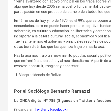
frente avanzado con apoyo principal en los trabajadores y
algo que hoy desde 2005 se ha vuelto fundamental, decisivo
participación en ese proceso de cambio de «todos los que s
En términos de hoy y no de 1970, es el 99% que se opone a
secundarias, pero no puede hacer perder el objetivo funda
soberanía, en cultura y educación, en libertades y derechos
incorporar a la batalla cultural, social, económica y polí
fuertes, tenemos el gobierno y principales resortes de po
otras bien distintas que las que nos trajeron hasta acá.
Hasta acá nos trajo un movimiento popular, social y político
que enfrentó a la derecha y al neo-liberalismo. A partir de
avanzar, construir, imaginar y concretar.
Vicepresidencia de Bolivia
Por el Sociólogo Bernardo Ramazzi
La ONDA digital
Nº 785 (Síganos en
Twitter
y
facebo
(Síganos en
Twitter
y
Facebook
)