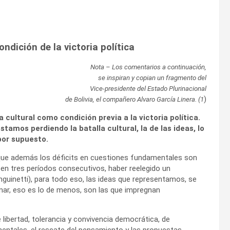
ondición de la victoria política
Nota – Los comentarios a continuación,
se inspiran y copian un fragmento del
Vice-presidente del Estado Plurinacional
)
de Bolivia, el compañero Alvaro García Linera. (1
cultural como condición previa a la victoria política.
amos perdiendo la batalla cultural, la de las ideas, lo
por supuesto.
 que además los déficits en cuestiones fundamentales son
 en tres períodos consecutivos, haber reelegido un
guinetti), para todo eso, las ideas que representamos, se
lamar, eso es lo de menos, son las que impregnan
 libertad, tolerancia y convivencia democrática, de
entales, el rescate del pensamiento y las propuestas