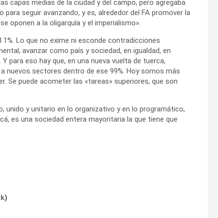
 las capas medias de la ciudad y del campo, pero agregaba
 para seguir avanzando, y es, alrededor del FA promover la
e oponen a la oligarquía y el imperialismo».
l 1%. Lo que no exime ni esconde contradicciones
mental, avanzar como país y sociedad, en igualdad, en
. Y para eso hay que, en una nueva vuelta de tuerca,
tica, a nuevos sectores dentro de ese 99%. Hoy somos más
der. Se puede acometer las «tareas» superiores, que son
, unido y unitario en lo organizativo y en lo programático,
 acá, es una sociedad entera mayoritaria la que tiene que
ok
)