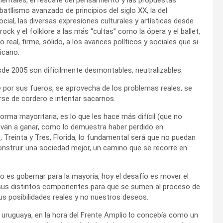
l batllismo avanzado de principios del siglo XX, la del
cial, las diversas expresiones culturales y artísticas desde
rock y el folklore a las más “cultas” como la ópera y el ballet,
eal, firme, sólido, a los avances políticos y sociales que si
icano.
sde 2005 son difícilmente desmontables, neutralizables.
e por sus fueros, se aprovecha de los problemas reales, se
rse de cordero e intentar sacarnos.
forma mayoritaria, es lo que les hace más difícil (que no
ía van a ganar, como lo demuestra haber perdido en
 Treinta y Tres, Florida, lo fundamental será que no puedan
nstruir una sociedad mejor, un camino que se recorre en
 es gobernar para la mayoría, hoy el desafío es mover el
 a sus distintos componentes para que se sumen al proceso de
s posibilidades reales y no nuestros deseos.
n uruguaya, en la hora del Frente Amplio lo concebía como un