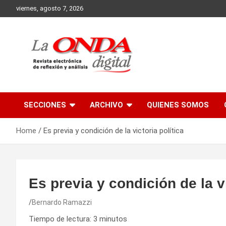
Skip
viernes, agosto 7, 2026
to
content
Revista electronica de reflexion y analisis
SECCIONES
ARCHIVO
QUIENES SOMOS
Home
Es previa y condición de la victoria política
Es previa y condición de la vi
Bernardo Ramazzi
Tiempo de lectura:
3
minutos