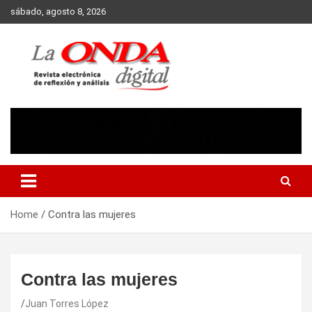
Skip
sábado, agosto 8, 2026
to
content
Revista electronica de reflexion y analisis
Home
Contra las mujeres
Contra las mujeres
Juan Torres López