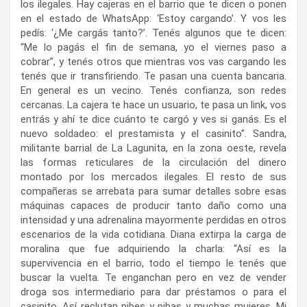
los ilegales. Hay cajeras en el barrio que te dicen o ponen
en el estado de WhatsApp: ‘Estoy cargando’. Y vos les
pedís: ‘¿Me cargás tanto?’. Tenés algunos que te dicen:
“Me lo pagás el fin de semana, yo el viernes paso a
cobrar”, y tenés otros que mientras vos vas cargando les
tenés que ir transfiriendo. Te pasan una cuenta bancaria.
En general es un vecino. Tenés confianza, son redes
cercanas. La cajera te hace un usuario, te pasa un link, vos
entrás y ahí te dice cuánto te cargó y ves si ganás. Es el
nuevo soldadeo: el prestamista y el casinito”. Sandra,
militante barrial de La Lagunita, en la zona oeste, revela
las formas reticulares de la circulación del dinero
montado por los mercados ilegales. El resto de sus
compañeras se arrebata para sumar detalles sobre esas
máquinas capaces de producir tanto daño como una
intensidad y una adrenalina mayormente perdidas en otros
escenarios de la vida cotidiana. Diana extirpa la carga de
moralina que fue adquiriendo la charla: “Así es la
supervivencia en el barrio, todo el tiempo le tenés que
buscar la vuelta. Te enganchan pero en vez de vender
droga sos intermediario para dar préstamos o para el
casinito. Así reclutan pibes y pibas y muchas mujeres. Mi