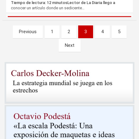
Tiempo de lectura: 12 minutosLector de La Diaria llego a
conocer un artículo donde un sedicente…
Paginación
Previous
1
2
3
4
5
de
Next
entradas