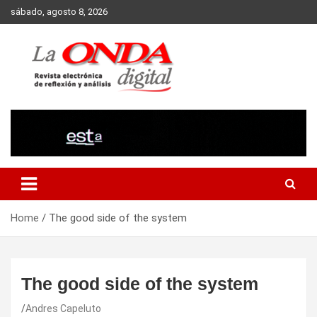
Skip
sábado, agosto 8, 2026
to
content
Revista electronica de reflexion y analisis
Home
The good side of the system
The good side of the system
Andres Capeluto