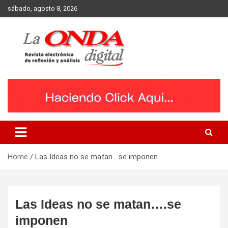
Skip
sábado, agosto 8, 2026
to
content
Revista electronica de reflexion y analisis
Home
Las Ideas no se matan….se imponen
Las Ideas no se matan….se
imponen