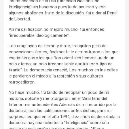
los muchachos de la DNI (Dirección Nacional de
Inteligencia),sin habernos puesto de acuerdo y con
algunos abollones fruto de la discusión, fui a dar al Penal
de Libertad.
Allí mi calificación no mejoró mucho, fui entonces
“irrecuperable ideológicamente”.
Los uruguayos de termo y mate, tranquilos pero de
convicciones firmes, finalmente le demostraron a los que
esgrimían garrotes que “los orientales hemos jurado un
odio eterno, un odio irreconciliable contra todo tipo de
tiranía”. La democracia renació, Los muchos en las calles
le perdieron el miedo a la represión y sus cultores
retrocedieron.
No hace mucho, tratando de recopilar un poco de mi
historia, solicité y me otorgaron, en el Ministerio del
Interior mis antecedentes.Además de mí recorrido por la
dictadura, con las calificaciones antes dichas, para mi
sorpresa leo que en el año 1994, diez años de derrotada la
dictadura hay una solicitud a ”Inteligencia” sobre una
suerte de evaluación de mis convicciones. Allí soy