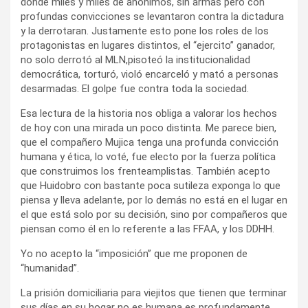
donde miles y miles de anónimos, sin armas pero con
profundas convicciones se levantaron contra la dictadura
y la derrotaran. Justamente esto pone los roles de los
protagonistas en lugares distintos, el “ejercito” ganador,
no solo derrotó al MLN,pisoteó la institucionalidad
democrática, torturó, violó encarceló y mató a personas
desarmadas. El golpe fue contra toda la sociedad.
Esa lectura de la historia nos obliga a valorar los hechos
de hoy con una mirada un poco distinta. Me parece bien,
que el compañero Mujica tenga una profunda convicción
humana y ética, lo voté, fue electo por la fuerza política
que construimos los frenteamplistas. También acepto
que Huidobro con bastante poca sutileza exponga lo que
piensa y lleva adelante, por lo demás no está en el lugar en
el que está solo por su decisión, sino por compañeros que
piensan como él en lo referente a las FFAA, y los DDHH.
Yo no acepto la “imposición” que me proponen de
“humanidad”.
La prisión domiciliaria para viejitos que tienen que terminar
sus días en su hogar no es humana es profundamente