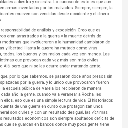
ldades a diestra y siniestra. Lo curioso de esto es que aun
en armas inventadas por los malvados. Siempre, siempre, la
ficantes mueven son vendidas desde occidente y el dinero
.
responsabilidad de análisis y exposición. Creo que es
os eran arrastrados a la guerra y la muerte detrás de
as modernas que involucraron a la humanidad cambiaron de
icas y libertad. Hasta la guerra ha mutado como virus
s, todos, los buenos y los malos cada vez son menos. Las
víctimas que provocan cada vez más son más civiles
 o Alá, pero que ni se les ocurre andar matando gente.
 que, por lo que sabemos, se pasaron doce años presos sin
desplazadas por la guerra, y lo único que provocaron fueron
la escuela pública de Varela los recibieron de manera
e cada año la gente, cuando va a veranear a Rocha, les
llos, eso que es una simple lectura de vida. El historiador,
s cuenta de una guerra en curso que protagonizan unos
al son civiles y, con un resultado desigual, las víctimas
os resultados económicos son siempre abultados déficits de
rias que se guardan en bancos donde muy poca gente tiene