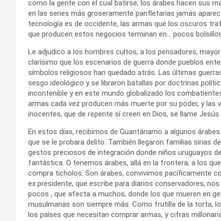
como la gente con el cual batirse, los árabes hacen sus ma
en las series más groseramente panfletarias jamás aparec
tecnología es de occidente, las armas que los oscuros tra
que producen estos negocios terminan en… pocos bolsillos
Le adjudico a los hombres cultos, a los pensadores, mayor 
clarísimo que los escenarios de guerra donde pueblos enter
símbolos religiosos han quedado atrás. Las últimas guerr
sesgo ideológico y se libraron batallas por doctrinas polít
incontenible y en este mundo globalizado los combatiente
armas cada vez producen más muerte por su poder, y las 
inocentes, que de repente sí creen en Dios, se llame Jesús
En estos días, recibimos de Guantánamo a algunos árabes
que se le probara delito. También llegaron familias sirias 
gestos preciosos de integración donde niños uruguayos de 
fantástica. O tenemos árabes, allá en la frontera, a los qu
compra ticholos. Son árabes, convivimos pacíficamente con e
ex presidente, que escribe para diarios conservadores, no
pocos , que afecta a muchos, donde los que mueren en gener
musulmanas son siempre más. Como frutilla de la torta, l
los países que necesitan comprar armas, y cifras millona