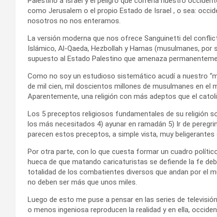
Palestino a Israel y el peligro que correría nuestro occide
como Jerusalem o el propio Estado de Israel , o sea: occid
nosotros no nos enteramos.
La versión moderna que nos ofrece Sanguinetti del conflict
Islámico, Al-Qaeda, Hezbollah y Hamas (musulmanes, por s
supuesto al Estado Palestino que amenaza permanentement
Como no soy un estudioso sistemático acudí a nuestro “mata
de mil cien, mil doscientos millones de musulmanes en 
Aparentemente, una religión con más adeptos que el catol
Los 5 preceptos religiosos fundamentales de su religión so
los más necesitados 4) ayunar en ramadán 5) Ir de peregri
parecen estos preceptos, a simple vista, muy beligerantes 
Por otra parte, con lo que cuesta formar un cuadro polític
hueca de que matando caricaturistas se defiende la fe deb
totalidad de los combatientes diversos que andan por el m
no deben ser más que unos miles.
Luego de esto me puse a pensar en las series de televisión
o menos ingeniosa reproducen la realidad y en ella, occide