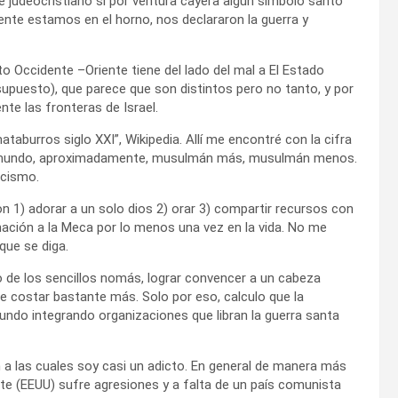
nte judeocristiano si por ventura cayera algún símbolo santo
ente estamos en el horno, nos declararon la guerra y
o Occidente –Oriente tiene del lado del mal a El Estado
upuesto), que parece que son distintos pero no tanto, y por
e las fronteras de Israel.
burros siglo XXI”, Wikipedia. Allí me encontré con la cifra
el mundo, aproximadamente, musulmán más, musulmán menos.
icismo.
n 1) adorar a un solo dios 2) orar 3) compartir recursos con
nación a la Meca por lo menos una vez en la vida. No me
que se diga.
o de los sencillos nomás, lograr convencer a un cabeza
e costar bastante más. Solo por eso, calculo que la
undo integrando organizaciones que libran la guerra santa
 a las cuales soy casi un adicto. En general de manera más
nte (EEUU) sufre agresiones y a falta de un país comunista