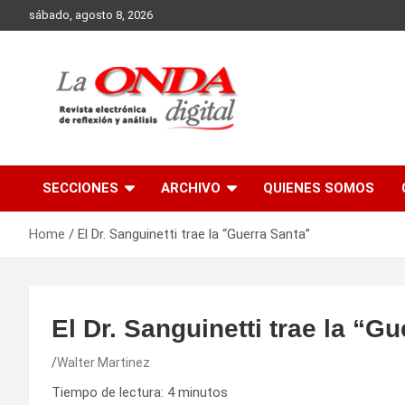
Skip
sábado, agosto 8, 2026
to
content
Revista electronica de reflexion y analisis
SECCIONES
ARCHIVO
QUIENES SOMOS
Home
El Dr. Sanguinetti trae la “Guerra Santa”
El Dr. Sanguinetti trae la “G
Walter Martinez
Tiempo de lectura:
4
minutos