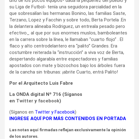
uno de los pocos equipos- dada la pequeñez del pueblo y
su Liga de Futbol- tenía una seguidora parcialidad en la
que sobresalían las hermanas Bonino, las familias Saste,
Terzano, Lopez y Facchin y sobre todo, Berta Portela .En
la delantera alineaba Rodriguez, un entreala pesado pero
efectivo_ al que por sus enormes muslos, bamboleantes
en la carrera sobre la línea, le llamaban “cuarto flojo” . El
flaco y alto centrodelantero era “palito” Grandes. Era
costumbre reiterada la “instrucción” a viva voz de Berta,
despertando algarabía entre espectadores y familias
apostados con mate y bizcochos bajo los árboles fuera
de la cancha sin tribunas: ¡abrite Cuarto, entrá Palito!
Por el Arquitecto Luis Fabre
La ONDA digital Nº 716 (Síganos
en
Twitter
y
facebook
)
(Síganos en
Twitter
y
Facebook
)
INGRESE AQUÍ POR MÁS CONTENIDOS EN PORTADA
Las notas aquí firmadas reflejan exclusivamente la opinión
de los autores.