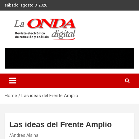
Skip
sábado, agosto 8, 2026
to
content
Revista electronica de reflexion y analisis
Home
Las ideas del Frente Amplio
Las ideas del Frente Amplio
Andrés Alsina