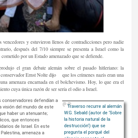
s vencedores y estuvieron llenos de contradicciones pero nadie
trario, después del 7/10 siempre se presenta a Israel como la
e cometido por un Estado amenazado que se defiende.
odujo el gran debate alemán sobre el pasado hitleriano: la
or conservador Ernst Nolte dijo que los crímenes nazis eran una
a una amenaza encarnada en el bolchevismo. Hoy, lo que era el
nto cuya única razón de ser sería el odio a Israel.
s conservadores defendían a
Traverso recurre al alemán
la visión del mundo de este
W.G. Sebald (autor de ‘Sobre
que haber un atenuante;
la historia natural de la
ódicos, que entonces
destrucción’) que se
darios de Israel. En este
pregunta el porqué del
a Palestina, amenaza a