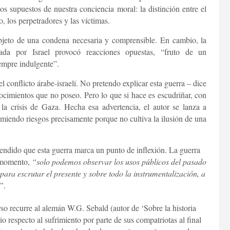
s supuestos de nuestra conciencia moral: la distinción entre el
o, los perpetradores y las víctimas.
jeto de una condena necesaria y comprensible. En cambio, la
tada por Israel provocó reacciones opuestas, “fruto de un
empre indulgente”.
 conflicto árabe-israelí. No pretendo explicar esta guerra – dice
cimientos que no poseo. Pero lo que si hace es escudriñar, con
o la crisis de Gaza. Hecha esa advertencia, el autor se lanza a
miendo riesgos precisamente porque no cultiva la ilusión de una
dido que esta guerra marca un punto de inflexión. La guerra
l momento,
“solo podemos observar los usos públicos del pasado
para escrutar el presente y sobre todo la instrumentalización, a
o”
.
rso recurre al alemán W.G. Sebald (autor de ‘Sobre la historia
io respecto al sufrimiento por parte de sus compatriotas al final