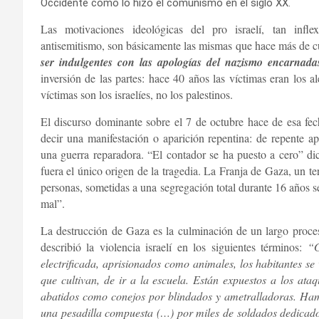
Occidente como lo hizo el comunismo en el siglo XX.
Las motivaciones ideológicas del pro israelí, tan infl
antisemitismo, son básicamente las mismas que hace más de c
ser indulgentes con las apologías del nazismo encarnada
inversión de las partes: hace 40 años las víctimas eran los a
víctimas son los israelíes, no los palestinos.
El discurso dominante sobre el 7 de octubre hace de esa fec
decir una manifestación o aparición repentina: de repente ap
una guerra reparadora. “El contador se ha puesto a cero” di
fuera el único origen de la tragedia. La Franja de Gaza, un te
personas, sometidas a una segregación total durante 16 años s
mal”.
La destrucción de Gaza es la culminación de un largo proce
describió la violencia israelí en los siguientes términos:
“G
electrificada, aprisionados como animales, los habitantes se
que cultivan, de ir a la escuela. Están expuestos a los ataq
abatidos como conejos por blindados y ametralladoras. Ham
una pesadilla compuesta (…) por miles de soldados dedicados 