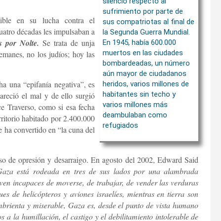
silencio respecto al
sufrimiento por parte de
exible en su lucha contra el
sus compatriotas al final de
uatro décadas les impulsaban a
la Segunda Guerra Mundial.
s por Nolte.
Se trata de unja
En 1945, había 600.000
muertos en las ciudades
lemanes, no los judíos; hoy las
bombardeadas, un número
aún mayor de ciudadanos
ha una “epifanía negativa”, es
heridos, varios millones de
habitantes sin techo y
areció el mal y de ello surgió
varios millones más
ce Traverso, como si esa fecha
deambulaban como
rritorio habitado por 2.400.000
refugiados
e ha convertido en “la cuna del
so de opresión y desarraigo. En agosto del 2002, Edward Said
aza está rodeada en tres de sus lados por una alambrada
 ven incapaces de moverse, de trabajar, de vender las verduras
ues de helicópteros y aviones israelíes, mientras en tierra son
brienta y miserable, Gaza es, desde el punto de vista humano
a la humillación, el castigo y el debilitamiento intolerable de