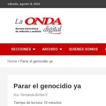
Skip
sábado, agosto 8, 2026
to
content
Revista electronica de reflexion y analisis
SECCIONES
ARCHIVO
QUIENES SOMOS
Home
Parar el genocidio ya
Parar el genocidio ya
Lic. Fernando Britos V
Tiempo de lectura:
10
minutos