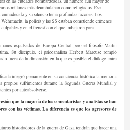
tos en las ciudades bombardeadas, un número aún mayor de
y varios millones más deambulaban como refugiados. Ese
 enmudecido y su silencio tenía profundas razones. Los
a Wehrmacht, la policía y las SS estaban cometiendo crímenes
culpables y en el frenesí con el que trabajaron para
lemanes expulsados de Europa Central pero el filósofo Martin
ima. Su discípulo, el psicoanalista Herbert Marcuse rompió
ado fuera de la dimensión en la que es posible el diálogo entre
ficada integró plenamente en su conciencia histórica la memoria
us propios sufrimientos durante la Segunda Guerra Mundial y
tentos por autoabsolverse.
resión que la mayoría de los comentaristas y analistas se han
es con las víctimas. La diferencia es que los agresores de
uturos historiadores de la guerra de Gaza tendrán que hacer una