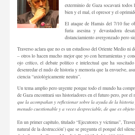
exterminio de Gaza socavará todos lo
bien y el mal, el opresor y el oprimid
El ataque de Hamás del 7/10 fue ob
furia asesina y devastadora desa
distanciamiento avergonzado pero si
Traverso aclara que no es un estudioso del Oriente Medio ni del
– otros lo hacen mucho mejor que yo con herramientas y cono
ojo crítico, el debate político e intelectual que ha suscitad
desenredar el nudo de historia y memoria que la envuelve, asu
ciencia “axiológicamente neutra”.
Un tema amplio pero urgente porque todo el mundo ha compren
de Gaza encontrará sus historiadores en el futuro pero, por e
que la acompañan y reflexionar sobre la ayuda de la historia 
menudo cuestionable y a veces despreciable, de que es objet
En un primer capítulo, titulado “Ejecutores y víctimas”, Trave
natural de la destrucción’) que se pregunta el porqué del silenc