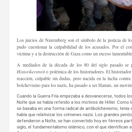
Los juicios de Nuremberg son el símbolo de la justicia de lo
pudo cuestionar la culpabilidad de los acusados. Por el con
víctima y a la destrucción de Gaza como un exceso lamentabl
A mediados de la década de los 80 del siglo pasado se pr
Historikerstreit
o polémica de los historiadores. El historiad
reacción, culpable sin dudas, pero nacida en la lucha contr
bolchevismo para los nazis, ha pasado a ser Hamás, un movimie
Cuando la Guerra Fría empezaba a desvanecerse, todos lo
Nolte que se había referido a los motivos de Hitler. Como 
se basaba en una forma radical de antibolchevismo, tenía 
había que relativizar los crímenes nazis. Los grandes peri
defendieron a Nolte, se han convertido hoy en férreos parti
siglo, el fundamentalismo islámico, con el que identifican 