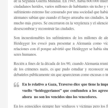
de la Segunda Guerra Mundial. En 1945, había 600.000 muer
ciudadanos heridos, varios millones de habitantes sin techo 
sufrimiento extremo fue censurado por una sociedad que había
alemanes sabían que cuando el fuego arrasaba sus ciudades, l
mucho más graves. Se encerraron en la vergüenza y el silencio 
desescombrar y reconstruir las ciudades.
Son incuestionables los sufrimientos de los millones de a
Heidegger los evocó para presentar a Alemania como víct
relaciones con él porque advirtió que Heidegger se había situ
seres humanos.
Recién a fines de la década de los 90, cuando Alemania reuni
de los crímenes nazis, es que pudo estudiar y reconocer s
debatirlos públicamente sin que aparecieran como excusas o in
En lo relativo a Gaza, Traverso dice que tiene la imp
vuelto “heideggerianos” que confunden a los agresor
ahora no son los vencidos sino los vencedores.
En los genocidios siempre hay verdugos y víctimas pero los f