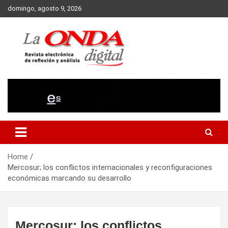
Skip
domingo, agosto 9, 2026
to
content
Revista electronica de reflexion y analisis
Home
Mercosur; los conflictos internacionales y reconfiguraciones
económicas marcando su desarrollo
Mercosur; los conflictos