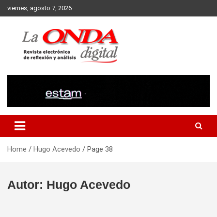
Skip
viernes, agosto 7, 2026
to
content
Revista electronica de reflexion y analisis
Home
Hugo Acevedo
Page 38
Autor:
Hugo Acevedo