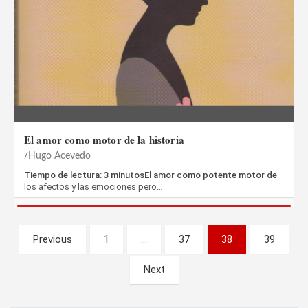
El amor como motor de la historia
Hugo Acevedo
Tiempo de lectura: 3 minutosEl amor como potente motor de
los afectos y las emociones pero…
Paginación
Previous
1
…
37
38
39
de
Next
entradas