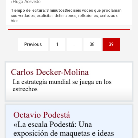
Hugo Acevedo
Tiempo de lectura: 3 minutosDieciséis voces que proclaman
sus verdades, explícitas definiciones, reflexiones, certezas o
bien…
Paginación
Previous
1
…
38
39
de
entradas