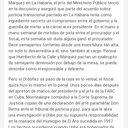
Márquez en La Habana, el jefe del Ministerio Público terció
en la discusión y aseguró que parte del acuerdo sobre
justicia transicional pactado en La Habana tenía como
ingrediente secreto un compromiso entre el gobierno y la
guerrilla de meter a la cárcel al ex presidente. En el mano a
mano semanal de metidas de pata entre el procurador y el
fiscal, esta semana sin duda alguna ganó el procurador.
Decir semejantes tonterías desde una investidura tan alta,
no solo lo desacredita a él, sino también al cargo. Pensar
que Humberto de la Calle y Márquez pactan un exabrupto
de semejante dimensión por debajo de la mesa, se puede
describir como irresponsable y delirante.
Pero si Ordóñez se pasó de la raya en lo verbal, el fiscal
quizá hizo lo mismo en lo penal. Unos pocos días después
del apretón de manos del presidente y el jefe de la FARC
en Cuba, Montealegre compulsó a la Corte Suprema de
Justicia copias de una declaración del jefe paramilitar Don
Berna ante el tribunal de justicia y paz, para que le abra
una investigación a Uribe por su supuesta responsabilidad
en la masacre del municipio de El Aro sucedida en 1997.
Los hechos sucedieron cuando Uribe era gobernador de