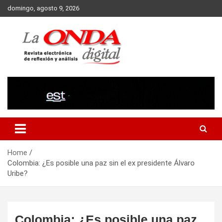
Skip
domingo, agosto 9, 2026
to
content
Revista electronica de reflexion y analisis
Home
Colombia: ¿Es posible una paz sin el ex presidente Álvaro
Uribe?
Colombia: ¿Es posible una paz